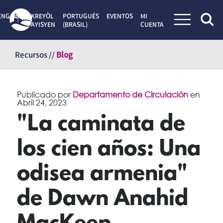
ENGLISH
KREYÒL
PORTUGUÊS
EVENTOS
MI
AYISYEN
(BRASIL)
CUENTA
Saltar
al
Recursos //
Blog
contenido
Publicado por
Departamento de Circulación
en
Abril 24, 2023
"La caminata de
los cien años: Una
odisea armenia"
de Dawn Anahid