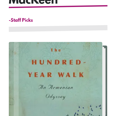
MacKeen
-Staff Picks