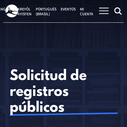
Saltar
al
ENGLISH
KREYÒL
PORTUGUÊS
EVENTOS
MI
contenido
AYISYEN
(BRASIL)
CUENTA
Solicitud de
registros
públicos