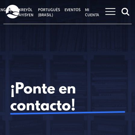
Saltar
al
ENGLISH
KREYÒL
PORTUGUÊS
EVENTOS
MI
contenido
AYISYEN
(BRASIL)
CUENTA
¡Ponte en
contacto!