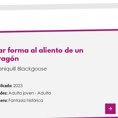
ar forma al aliento de un
ragón
niquill Blackgoose
licado:
2023
des:
Adulto joven - Adulto
ero:
Fantasía histórica