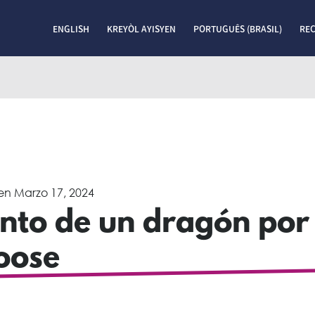
ENGLISH
KREYÒL AYISYEN
PORTUGUÊS (BRASIL)
RE
en
Marzo 17, 2024
ento de un dragón por
oose