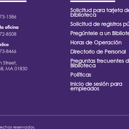
Solicitud para tarjeta d
biblioteca
373-1586
Solicitud de registros p
la oficina
Pregúntele a un Bibliot
372-8508
Horas de Operación
lico
373-8466
Directorio de Personal
Preguntas frecuentes d
 Street,
Biblioteca
ill, MA 01830
Políticas
Inicio de sesión para
empleados
rechos reservados.