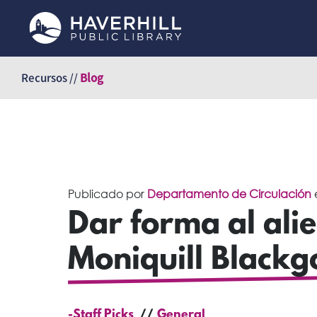
Saltar
al
Recursos //
Blog
contenido
Publicado por
Departamento de Circulación
Dar forma al ali
Moniquill Blackg
-Staff Picks
General