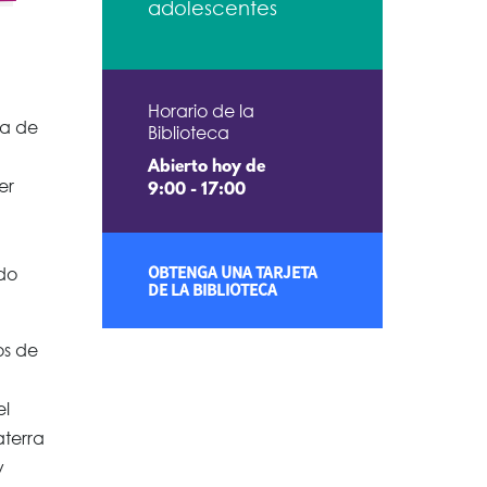
adolescentes
Horario de la
la de
Biblioteca
Abierto hoy de
er
9:00 - 17:00
OBTENGA UNA TARJETA
ido
DE LA BIBLIOTECA
os de
el
aterra
y