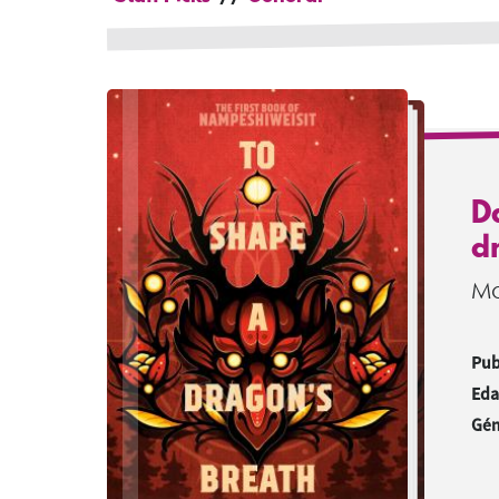
D
d
Mo
Pub
Eda
Gén