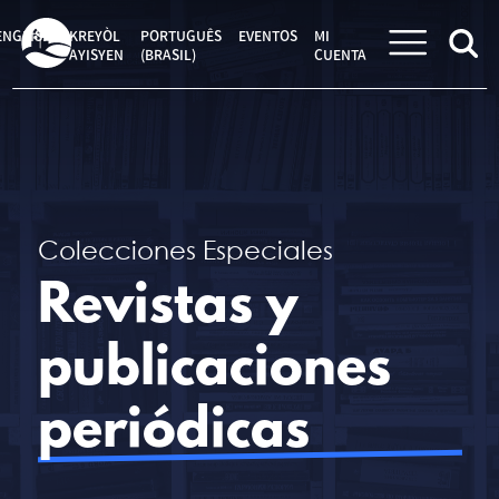
Saltar
al
ENGLISH
KREYÒL
PORTUGUÊS
EVENTOS
MI
contenido
AYISYEN
(BRASIL)
CUENTA
Colecciones Especiales
Revistas y
publicaciones
periódicas