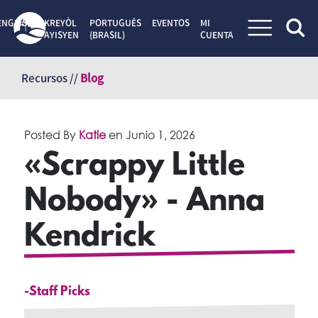
ENGLISH
KREYÒL
PORTUGUÊS
EVENTOS
MI
AYISYEN
(BRASIL)
CUENTA
Saltar
al
Recursos //
Blog
contenido
Posted By
Katie
en
Junio 1, 2026
«Scrappy Little
Nobody» - Anna
Kendrick
-Staff Picks