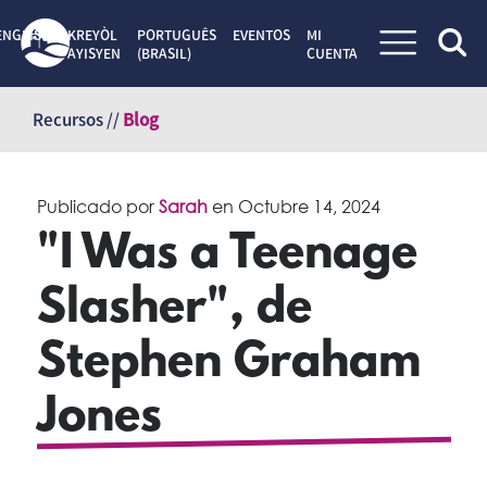
ENGLISH
KREYÒL
PORTUGUÊS
EVENTOS
MI
AYISYEN
(BRASIL)
CUENTA
Saltar
al
Recursos //
Blog
contenido
Publicado por
Sarah
en
Octubre 14, 2024
"I Was a Teenage
Slasher", de
Stephen Graham
Jones