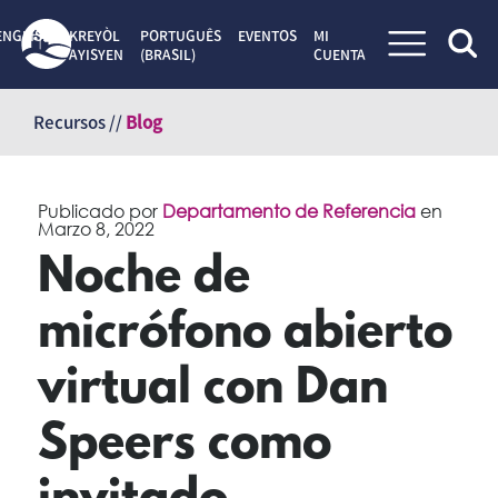
ENGLISH
KREYÒL
PORTUGUÊS
EVENTOS
MI
AYISYEN
(BRASIL)
CUENTA
Saltar
al
Recursos //
Blog
contenido
Publicado por
Departamento de Referencia
en
Marzo 8, 2022
Noche de
micrófono abierto
virtual con Dan
Speers como