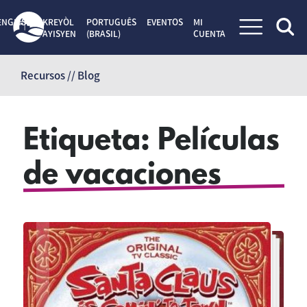
ENGLISH
KREYÒL
PORTUGUÊS
EVENTOS
MI
AYISYEN
(BRASIL)
CUENTA
Saltar
al
Recursos // Blog
contenido
Etiqueta:
Películas
de vacaciones