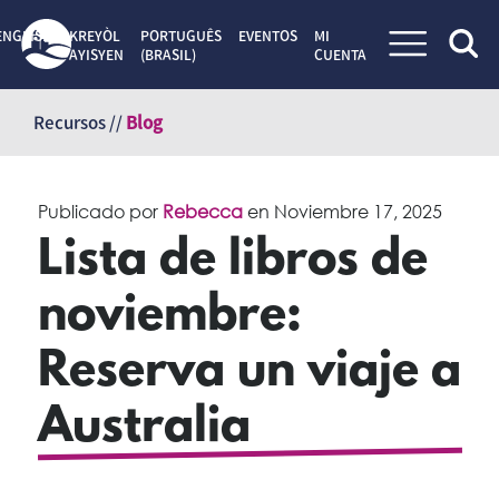
ENGLISH
KREYÒL
PORTUGUÊS
EVENTOS
MI
AYISYEN
(BRASIL)
CUENTA
Saltar
al
Recursos //
Blog
contenido
Publicado por
Rebecca
en
Noviembre 17, 2025
Lista de libros de
noviembre:
Reserva un viaje a
Australia