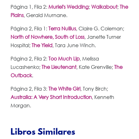
Página 1, Fila 2:
Muriel's Wedding
;
Walkabout
;
The
Plains
, Gerald Murnane.
Página 2, Fila 1:
Terra Nullius
, Claire G. Coleman;
North of Nowhere, South of Loss
, Janette Turner
Hospital;
The Yield
, Tara June Winch.
Página 2, Fila 2:
Too Much Lip
, Melissa
Lucashenko;
The Lieutenant
, Kate Grenville;
The
Outback
.
Página 2, Fila 3:
The White Girl
, Tony Birch;
Australia: A Very Short Introduction
, Kenneth
Morgan.
Libros Similares