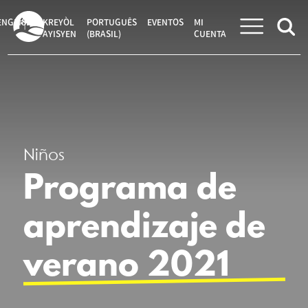
Saltar
al
ENGLISH
KREYÒL
PORTUGUÊS
EVENTOS
MI
contenido
AYISYEN
(BRASIL)
CUENTA
Niños
Programa de
aprendizaje de
verano 2021