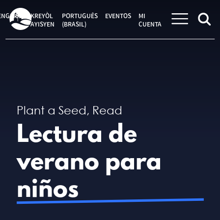
Saltar
al
ENGLISH
KREYÒL
PORTUGUÊS
EVENTOS
MI
contenido
AYISYEN
(BRASIL)
CUENTA
Plant a Seed, Read
Lectura de
verano para
niños