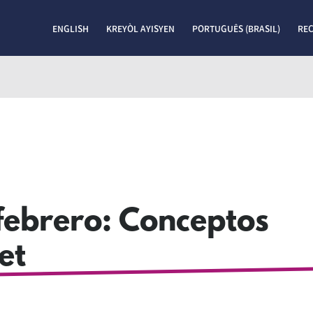
ENGLISH
KREYÒL AYISYEN
PORTUGUÊS (BRASIL)
RE
 febrero: Conceptos
et