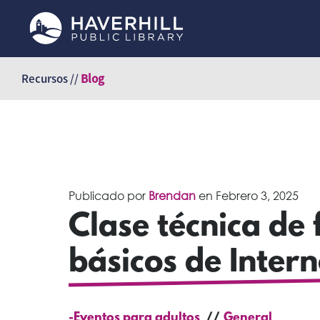
Saltar
al
Recursos //
Blog
contenido
Publicado por
Brendan
en
Febrero 3, 2025
Clase técnica de
básicos de Intern
-Eventos para adultos
General