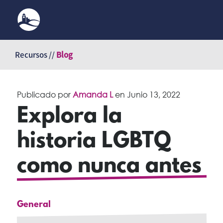
Saltar
al
Recursos //
Blog
contenido
Publicado por
Amanda L
en
Junio 13, 2022
Explora la
historia LGBTQ
como nunca antes
General