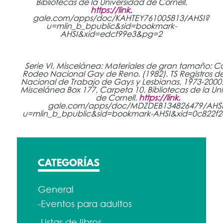
Bibliotecas de la Universidad de Cornell.
https://link.
gale.com/apps/doc/KAHTEY761005813/AHSI?
u=mlin_b_bpublic&sid=bookmark-
AHSI&xid=edcf99e3&pg=2
Serie VI. Miscelánea: Materiales de gran tamaño: Ca
Rodeo Nacional Gay de Reno. (1982). TS Registros d
Nacional de Trabajo de Gays y Lesbianas, 1973-2000: 
Miscelánea Box 177, Carpeta 10. Bibliotecas de la Un
de Cornell.
https://link.
gale.com/apps/doc/MDZDEB134826479/AHS
u=mlin_b_bpublic&sid=bookmark-AHSI&xid=0c822f
CATEGORÍAS
General
-Eventos para adultos
-Listas de libros