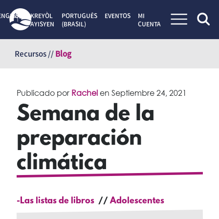
ENGLISH
KREYÒL
PORTUGUÊS
EVENTOS
MI
AYISYEN
(BRASIL)
CUENTA
Saltar
al
Recursos //
Blog
contenido
Publicado por
Rachel
en
Septiembre 24, 2021
Semana de la
preparación
climática
-Las listas de libros
Adolescentes