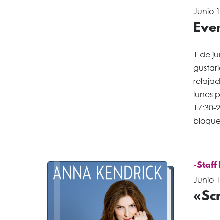
Junio 1
Even
1 de ju
gustar
relaja
lunes p
17:30-
bloque
-Staff
Junio 1
«Sc