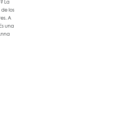
)? La
 de los
res. A
 Es una
¡Anna