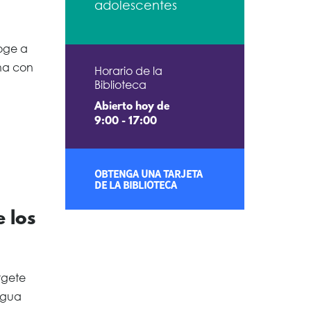
adolescentes
coge a
ana con
Horario de la
Biblioteca
Abierto hoy de
9:00 - 17:00
OBTENGA UNA TARJETA
DE LA BIBLIOTECA
e los
rgete
agua