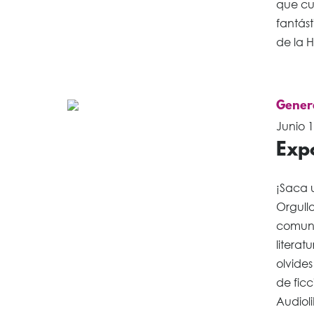
que cub
fantást
de la H
Gener
Junio 1
Expo
¡Saca u
Orgullo
comuni
literat
olvides
de ficc
Audioli