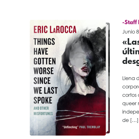
-Staff
Junio 8
«La
últ
desg
Llena d
corpora
cortos 
queer 
indepe
de […]