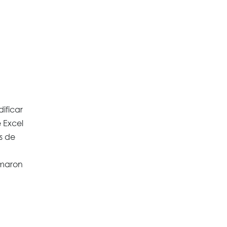
ificar
 Excel
s de
omaron