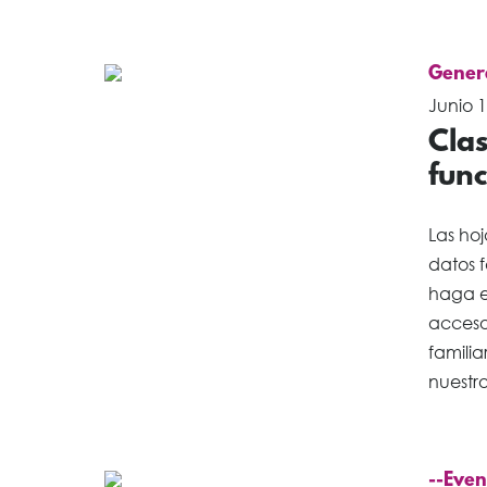
Gener
Junio 1
Clas
func
Las hoj
datos 
haga e
acceso
famili
nuestro 
--Even