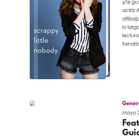
¿Te gus
actriz 
altibaj
lo larg
lectur
Kendri
Gener
Mayo 2
Feat
Gui