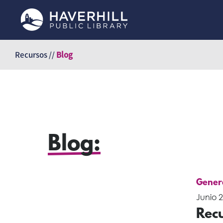
Saltar
al
Recursos //
Blog
contenido
Blog:
Gener
Junio 2
Recu