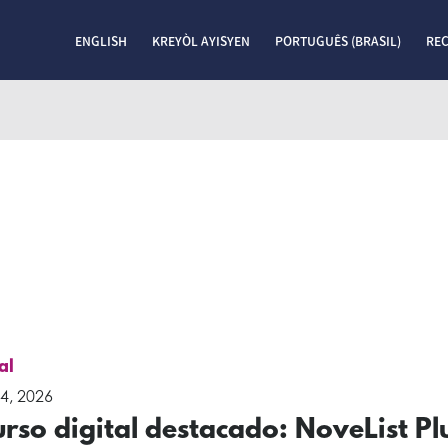
ENGLISH
KREYÒL AYISYEN
PORTUGUÊS (BRASIL)
RE
al
4, 2026
rso digital destacado: NoveList Pl