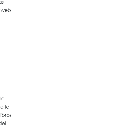
as
la web
la
no te
ibros
del