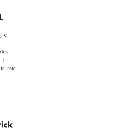
L
 ¿Te
e
 los
o |
te este
ick