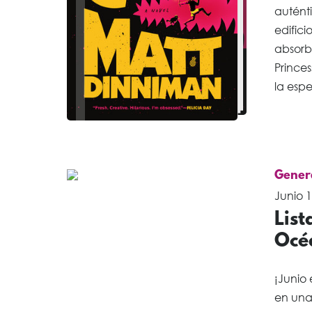
autént
edifici
absorb
Prince
la esp
Gener
Junio 1
List
Océ
¡Junio
en una