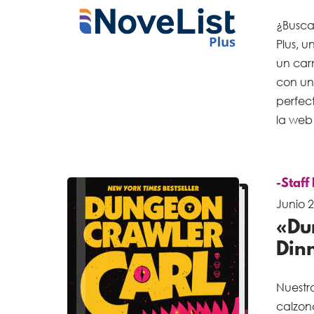
¿Busca
Plus, u
un car
con un
perfect
la web 
-Staff
Junio 2
«Du
Din
Nuestro
calzon