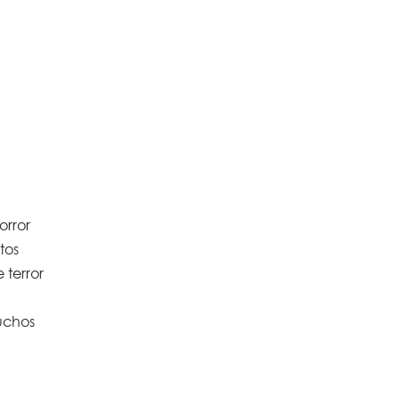
orror
tos
 terror
uchos