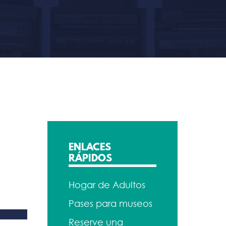
ENLACES
RÁPIDOS
Hogar de Adultos
Pases para museos
Reserve una