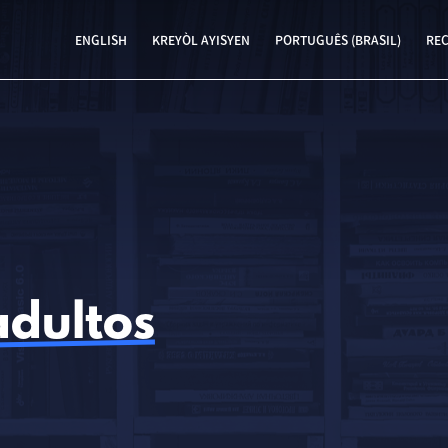
ENGLISH
KREYÒL AYISYEN
PORTUGUÊS (BRASIL)
RE
adultos