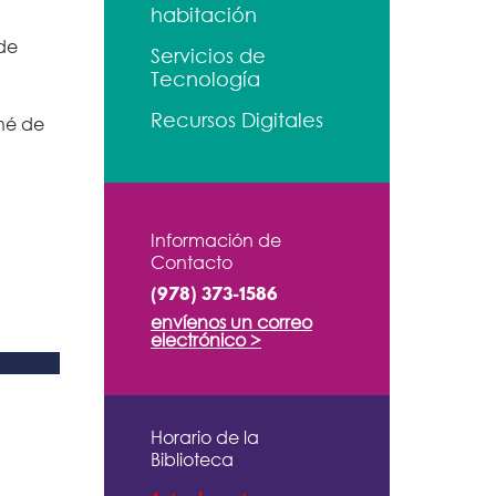
habitación
 de
Servicios de
Tecnología
Recursos Digitales
né de
Información de
Contacto
(978) 373-1586
envíenos un correo
electrónico >
Horario de la
Biblioteca