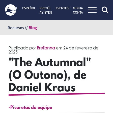
ENGLISH
ESPAÑOL
KREYÒL
EVENTOS
MINHA
AYISYEN
CONTA
Pular
para
Recursos //
Blog
o
conteúdo
Publicado por
Breijanna
em
24 de fevereiro de
2025
"The Autumnal"
(O Outono), de
Daniel Kraus
-Picaretas da equipe