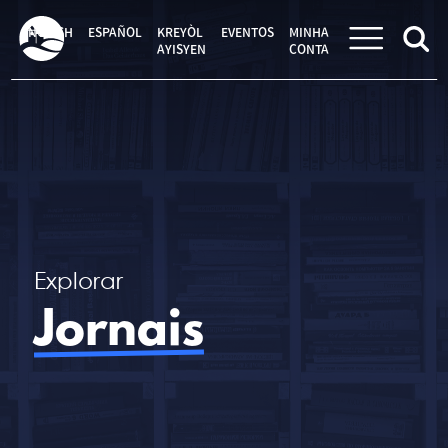
Pular
para
ENGLISH
ESPAÑOL
KREYÒL
EVENTOS
MINHA
o
AYISYEN
CONTA
conteúdo
Explorar
Jornais