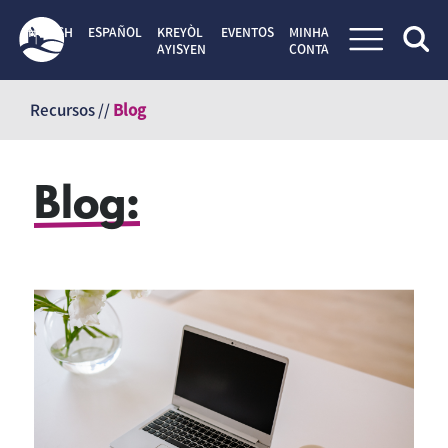
ENGLISH
ESPAÑOL
KREYÒL
EVENTOS
MINHA
AYISYEN
CONTA
Pular
para
Recursos //
Blog
o
conteúdo
Blog: