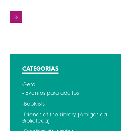
Navegação
de
posts
CATEGORIAS
Geral
- Eventos para adultos
-Booklists
-Friends of the Library (Amigos da
Biblioteca)