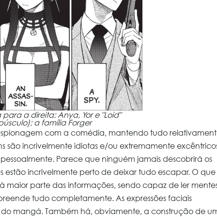
ara a direita: Anya, Yor e "Loid"
úsculo); a família Forger
 espionagem com a comédia, mantendo tudo relativamente
 são incrivelmente idiotas e/ou extremamente excêntricos
pessoalmente. Parece que ninguém jamais descobrirá os
 estão incrivelmente perto de deixar tudo escapar. O que
o à maior parte das informações, sendo capaz de ler mente
preende tudo completamente. As expressões faciais
ma do mangá. Também há, obviamente, a construção de u