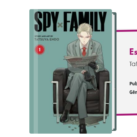
E
Ta
Pub
Gên