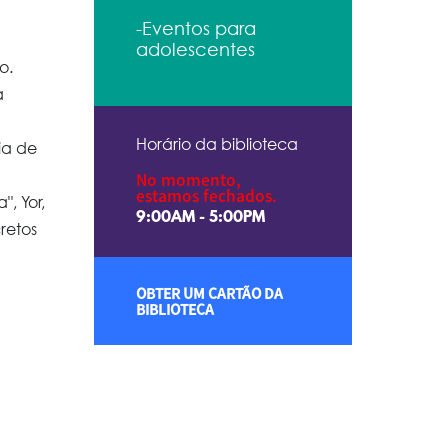
-Eventos para
adolescentes
o.
a
Horário da biblioteca
ia de
No momento,
estamos fechados.
, Yor,
9:00AM - 5:00PM
retos
OBTER UM CARTÃO DA
BIBLIOTECA