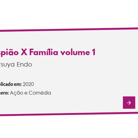
spião X Família volume 1
tsuya Endo
licado em:
2020
ero:
Ação e Comédia