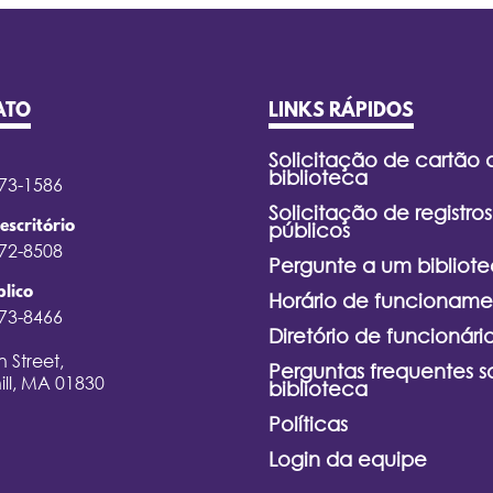
ATO
LINKS RÁPIDOS
Solicitação de cartão 
biblioteca
373-1586
Solicitação de registros
escritório
públicos
372-8508
Pergunte a um bibliote
lico
Horário de funcioname
373-8466
Diretório de funcionári
 Street,
Perguntas frequentes s
ill, MA 01830
biblioteca
Políticas
Login da equipe