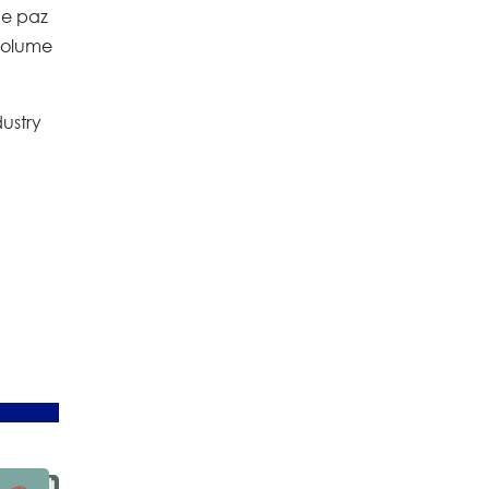
 e paz
 volume
ustry