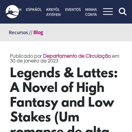
ENGLISH
ESPAÑOL
KREYÒL
EVENTOS
MINHA
AYISYEN
CONTA
Pular
para
Recursos //
Blog
o
conteúdo
Publicado por
Departamento de Circulação
em
30 de janeiro de 2023
Legends & Lattes:
A Novel of High
Fantasy and Low
Stakes (Um