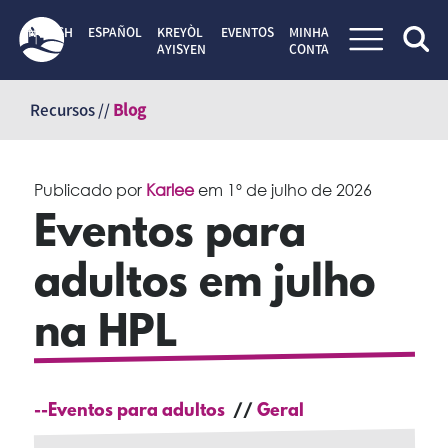
ENGLISH
ESPAÑOL
KREYÒL
EVENTOS
MINHA
AYISYEN
CONTA
Pular
para
Recursos //
Blog
o
conteúdo
Publicado por
Karlee
em
1º de julho de 2026
Eventos para
adultos em julho
na HPL
--Eventos para adultos
Geral