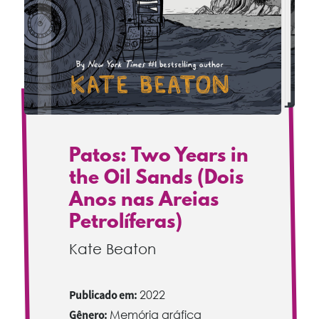
Patos: Two Years in
the Oil Sands (Dois
Anos nas Areias
Petrolíferas)
Kate Beaton
Publicado em:
2022
Gênero:
Memória gráfica