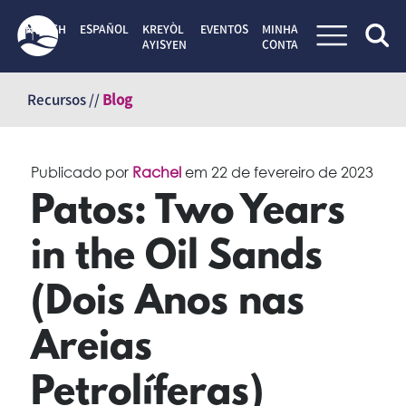
ENGLISH
ESPAÑOL
KREYÒL
EVENTOS
MINHA
AYISYEN
CONTA
Pular
para
Recursos //
Blog
o
conteúdo
Publicado por
Rachel
em
22 de fevereiro de 2023
Patos: Two Years
in the Oil Sands
(Dois Anos nas
Areias
Petrolíferas)