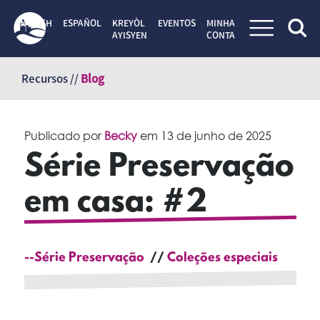
ENGLISH
ESPAÑOL
KREYÒL
EVENTOS
MINHA
AYISYEN
CONTA
Pular
para
Recursos //
Blog
o
conteúdo
Publicado por
Becky
em
13 de junho de 2025
Série Preservação
em casa: #2
--Série Preservação
Coleções especiais