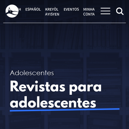
Pular
para
ENGLISH
ESPAÑOL
KREYÒL
EVENTOS
MINHA
o
AYISYEN
CONTA
conteúdo
Adolescentes
Revistas para
adolescentes