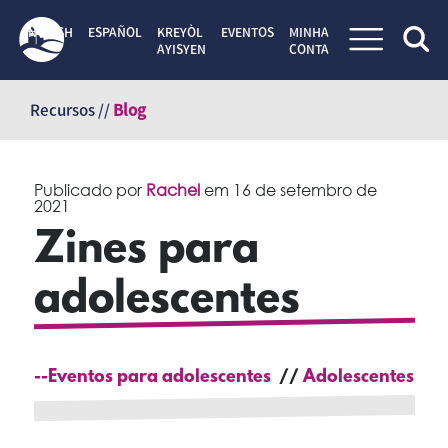
ENGLISH
ESPAÑOL
KREYÒL
EVENTOS
MINHA
AYISYEN
CONTA
Pular
para
Recursos //
Blog
o
conteúdo
Publicado por
Rachel
em
16 de setembro de
2021
Zines para
adolescentes
--Eventos para adolescentes
Adolescentes