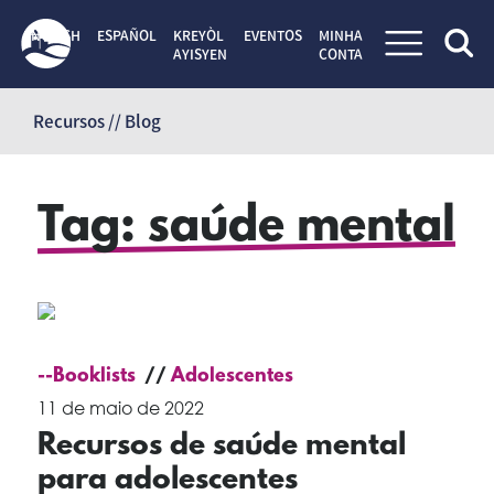
ENGLISH
ESPAÑOL
KREYÒL
EVENTOS
MINHA
AYISYEN
CONTA
Pular
para
Recursos // Blog
o
conteúdo
Tag:
saúde mental
--Booklists
Adolescentes
11 de maio de 2022
Recursos de saúde mental
para adolescentes