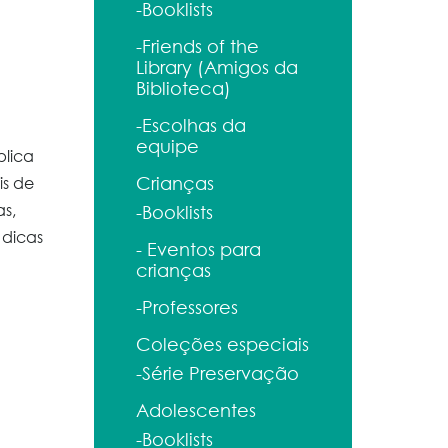
-Booklists
-Friends of the
Library (Amigos da
Biblioteca)
-Escolhas da
equipe
plica
is de
Crianças
as,
-Booklists
 dicas
- Eventos para
crianças
-Professores
Coleções especiais
-Série Preservação
Adolescentes
-Booklists