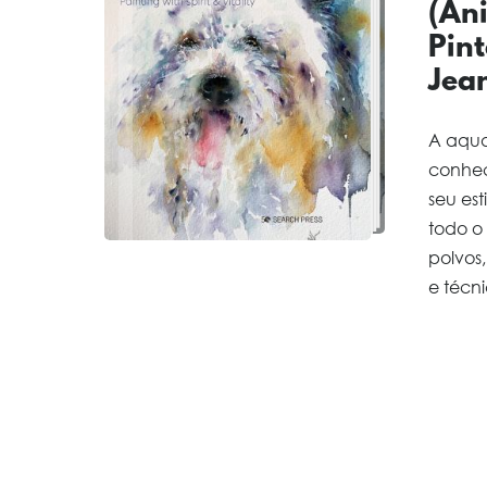
(An
Pint
Jea
A aqua
conhec
seu est
todo o 
polvos,
e técnic