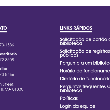
ATO
LINKS RÁPIDOS
Solicitação de cartão 
biblioteca
373-1586
Solicitação de registros
escritório
públicos
372-8508
Pergunte a um bibliote
lico
Horário de funcioname
373-8466
Diretório de funcionári
 Street,
Perguntas frequentes s
ill, MA 01830
biblioteca
Políticas
Login da equipe