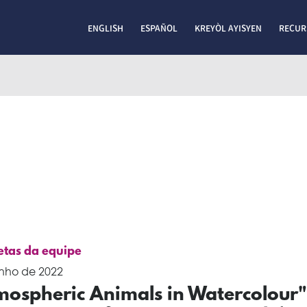
ENGLISH
ESPAÑOL
KREYÒL AYISYEN
RECUR
etas da equipe
unho de 2022
mospheric Animals in Watercolour"