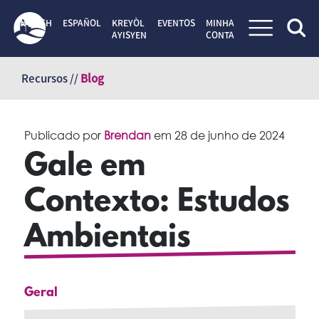
ENGLISH
ESPAÑOL
KREYÒL
EVENTOS
MINHA
AYISYEN
CONTA
Pular
para
Recursos //
Blog
o
conteúdo
Publicado por
Brendan
em
28 de junho de 2024
Gale em
Contexto: Estudos
Ambientais
Geral