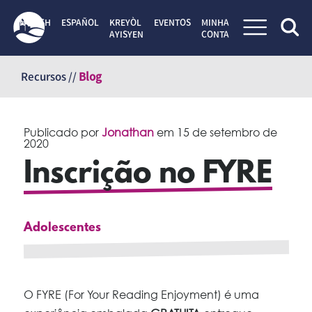
ENGLISH
ESPAÑOL
KREYÒL
EVENTOS
MINHA
AYISYEN
CONTA
Pular
para
Recursos //
Blog
o
conteúdo
Publicado por
Jonathan
em
15 de setembro de
2020
Inscrição no FYRE
Adolescentes
O FYRE (For Your Reading Enjoyment) é uma