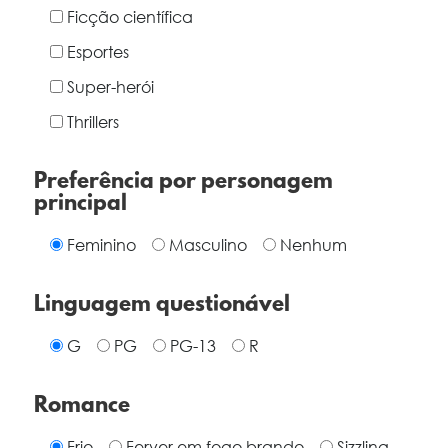
Ficção científica
Esportes
Super-herói
Thrillers
Preferência por personagem
principal
Feminino
Masculino
Nenhum
Linguagem questionável
G
PG
PG-13
R
Romance
Frio
Ferver em fogo brando
Sizzling