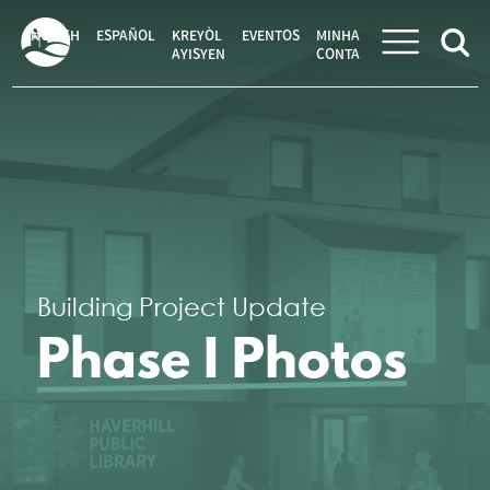
Pular
para
ENGLISH
ESPAÑOL
KREYÒL
EVENTOS
MINHA
o
AYISYEN
CONTA
conteúdo
Building Project Update
Phase I Photos