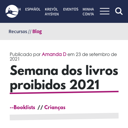
ENGLISH
ESPAÑOL
KREYÒL
EVENTOS
MINHA
AYISYEN
CONTA
Pular
para
Recursos //
Blog
o
conteúdo
Publicado por
Amanda D
em
23 de setembro de
2021
Semana dos livros
proibidos 2021
--Booklists
Crianças