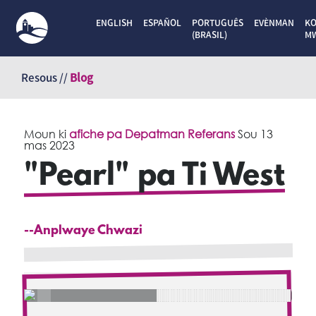
ENGLISH
ESPAÑOL
PORTUGUÊS
EVÈNMAN
K
(BRASIL)
M
Sote
kontni
Resous //
Blog
Moun ki
afiche pa Depatman Referans
Sou
13
mas 2023
"Pearl" pa Ti West
--Anplwaye Chwazi