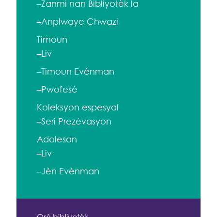
–Zanmi nan Bibliyotèk la
–Anplwaye Chwazi
Timoun
–Liv
–Timoun Evènman
–Pwofesè
Koleksyon espesyal
–Seri Prezèvasyon
Adolesan
–Liv
–Jèn Evènman