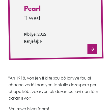
Pearl
Ti West
Pibliye:
2022
Ranje laj:
R
"An 1918, yon jèn fi ki te sou bò larivyè fou al
chache vedèt nan yon tantativ dezespere pou l
chape kòb, izolasyon ak dezamou lavi nan fèm
paran li yo."
Bòn mwa istwa fanm!