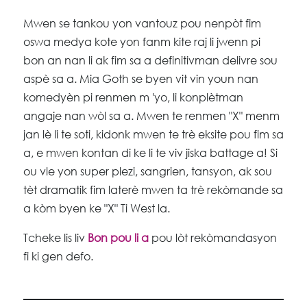
Mwen se tankou yon vantouz pou nenpòt fim
oswa medya kote yon fanm kite raj li jwenn pi
bon an nan li ak fim sa a definitivman delivre sou
aspè sa a. Mia Goth se byen vit vin youn nan
komedyèn pi renmen m 'yo, li konplètman
angaje nan wòl sa a. Mwen te renmen "X" menm
jan lè li te soti, kidonk mwen te trè eksite pou fim sa
a, e mwen kontan di ke li te viv jiska battage a! Si
ou vle yon super plezi, sangrien, tansyon, ak sou
tèt dramatik fim laterè mwen ta trè rekòmande sa
a kòm byen ke "X" Ti West la.
Tcheke lis liv
Bon pou li a
pou lòt rekòmandasyon
fi ki gen defo.