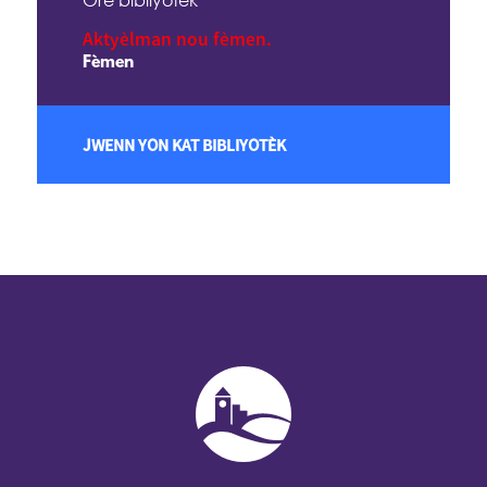
Orè bibliyotèk
Aktyèlman nou fèmen.
Fèmen
JWENN YON KAT BIBLIYOTÈK