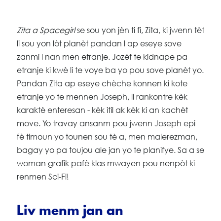
Zita a Spacegirl
se sou yon jèn ti fi, Zita, ki jwenn tèt
li sou yon lòt planèt pandan l ap eseye sove
zanmi l nan men etranje. Jozèf te kidnape pa
etranje ki kwè li te voye ba yo pou sove planèt yo.
Pandan Zita ap eseye chèche konnen ki kote
etranje yo te mennen Joseph, li rankontre kèk
karaktè enteresan - kèk itil ak kèk ki an kachèt
move. Yo travay ansanm pou jwenn Joseph epi
fè timoun yo tounen sou tè a, men malerezman,
bagay yo pa toujou ale jan yo te planifye. Sa a se
woman grafik pafè klas mwayen pou nenpòt ki
renmen Sci-Fi!
Liv menm jan an