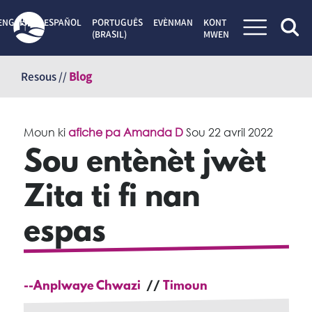
ENGLISH
ESPAÑOL
PORTUGUÊS
EVÈNMAN
KONT
(BRASIL)
MWEN
Sote
kontni
Resous //
Blog
Moun ki
afiche pa Amanda D
Sou
22 avril 2022
Sou entènèt jwèt
Zita ti fi nan
espas
--Anplwaye Chwazi
Timoun