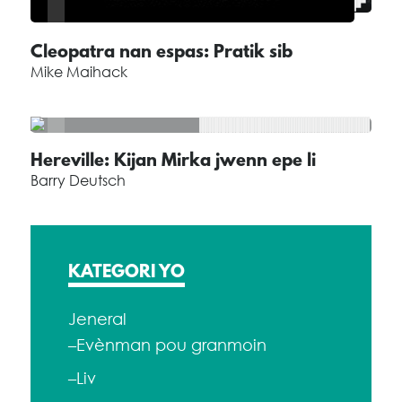
Cleopatra nan espas: Pratik sib
Mike Maihack
Hereville: Kijan Mirka jwenn epe li
Barry Deutsch
KATEGORI YO
Jeneral
–Evènman pou granmoin
–Liv