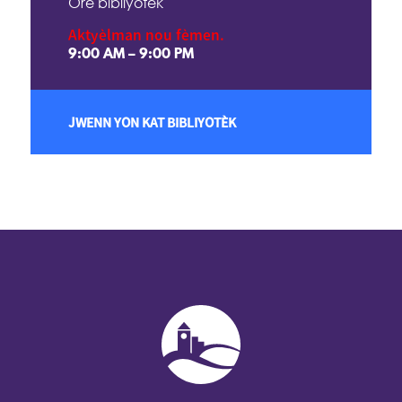
Orè bibliyotèk
Aktyèlman nou fèmen.
9:00 AM – 9:00 PM
JWENN YON KAT BIBLIYOTÈK