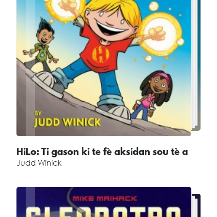
HiLo: Ti gason ki te fè aksidan sou tè a
Judd Winick