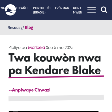
ENGLISH
ESPAÑOL
PORTUGUÊS
EVÈNMAN
KONT
(BRASIL)
MWEN
Sote
kontni
Resous //
Blog
Pibliye pa
Maricela
Sou
5 me 2025
Twa kouwòn nwa
pa Kendare Blake
--Anplwaye Chwazi