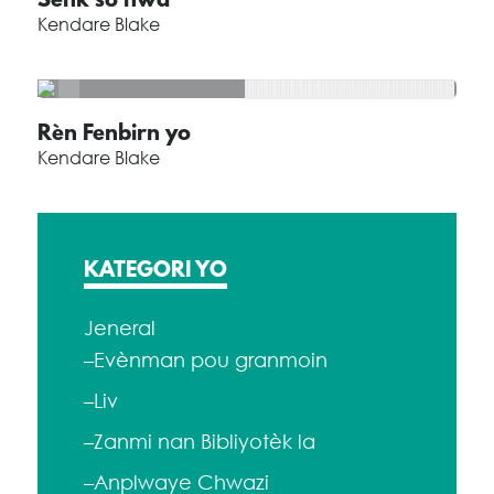
Senk sò nwa
Kendare Blake
Rèn Fenbirn yo
Kendare Blake
KATEGORI YO
Jeneral
–Evènman pou granmoin
–Liv
–Zanmi nan Bibliyotèk la
–Anplwaye Chwazi