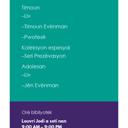
Timoun
–Liv
–Timoun Evènman
–Pwofesè
Koleksyon espesyal
–Seri Prezèvasyon
Adolesan
–Liv
–Jèn Evènman
Orè bibliyotèk
Louvri Jodi a soti nan
9:00 AM – 9:00 PM