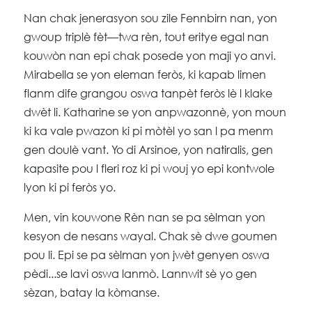
Nan chak jenerasyon sou zile Fennbirn nan, yon
gwoup triplè fèt—twa rèn, tout eritye egal nan
kouwòn nan epi chak posede yon maji yo anvi.
Mirabella se yon eleman feròs, ki kapab limen
flanm dife grangou oswa tanpèt feròs lè l klake
dwèt li. Katharine se yon anpwazonnè, yon moun
ki ka vale pwazon ki pi mòtèl yo san l pa menm
gen doulè vant. Yo di Arsinoe, yon natiralis, gen
kapasite pou l fleri roz ki pi wouj yo epi kontwole
lyon ki pi feròs yo.
Men, vin kouwone Rèn nan se pa sèlman yon
kesyon de nesans wayal. Chak sè dwe goumen
pou li. Epi se pa sèlman yon jwèt genyen oswa
pèdi...se lavi oswa lanmò. Lannwit sè yo gen
sèzan, batay la kòmanse.