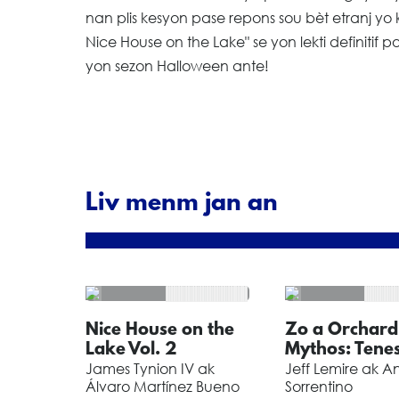
nan plis kesyon pase repons sou bèt etranj yo 
Nice House on the Lake" se yon lekti definiti
yon sezon Halloween ante!
Liv menm jan an
Nice House on the
Zo a Orchard
Lake Vol. 2
Mythos: Tene
James Tynion IV ak
Jeff Lemire ak A
Álvaro Martínez Bueno
Sorrentino