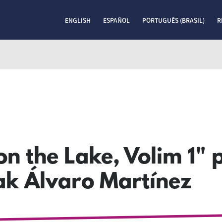
ENGLISH
ESPAÑOL
PORTUGUÊS (BRASIL)
R
on the Lake, Volim 1" 
ak Álvaro Martínez