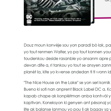
Douz moun konvèje sou yon paradi bò lak, pa
yo tout renmen Walter, yo pa tout konnen you
toudenkou deside rasanble yo ansanm apre pliz
devan dife a, ri tankou yo tout se ansyen zan
planèt la, kite yo kwense andedan ti ti wonn i
"The Nice House on the Lake" se yon seri komik
Bueno ki soti nan anprent Black Label DC a. 
kapab chape ak konplètman anba kontwòl yo, 
kaptivan. Koneksyon ki genyen ant pèsonaj yo,
lite ak balanse lanmou yo pou li ak bagay sa 