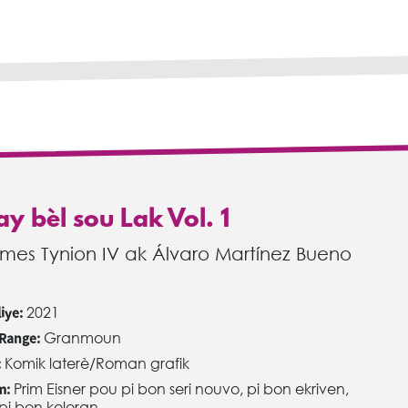
y bèl sou Lak Vol. 1
mes Tynion IV ak Álvaro Martínez Bueno
iye:
2021
 Range:
Granmoun
:
Komik laterè/Roman grafik
m:
Prim Eisner pou pi bon seri nouvo, pi bon ekriven,
pi bon koloran