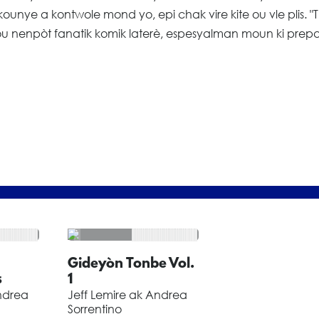
kounye a kontwole mond yo, epi chak vire kite ou vle plis. "
f pou nenpòt fanatik komik laterè, espesyalman moun ki prep
Gideyòn Tonbe Vol.
s
1
ndrea
Jeff Lemire ak Andrea
Sorrentino