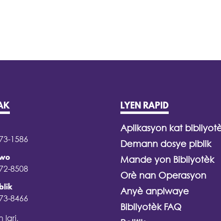
AK
LYEN RAPID
Aplikasyon kat bibliyot
373-1586
Demann dosye piblik
iwo
Mande yon Bibliyotèk
372-8508
Orè nan Operasyon
blik
Anyè anplwaye
373-8466
Bibliyotèk FAQ
 lari,