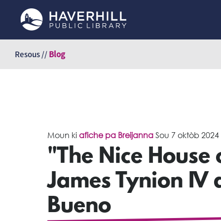
Sote
kontni
Resous //
Blog
Moun ki
afiche pa Breijanna
Sou
7 oktòb 2024
"The Nice House 
James Tynion IV 
Bueno