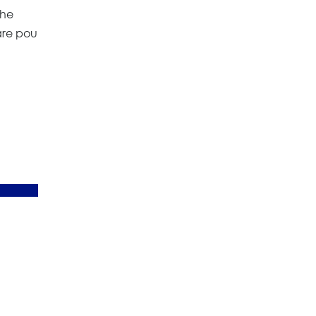
The
are pou