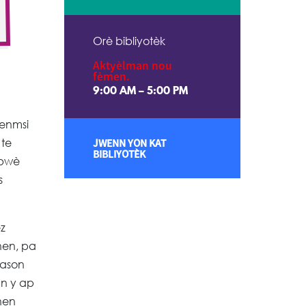
Orè bibliyotèk
Aktyèlman nou
fèmen.
9:00 AM – 5:00 PM
Menmsi
 te
JWENN YON KAT
BIBLIYOTÈK
 bwè
s
ez
nen, pa
fason
an y ap
nen