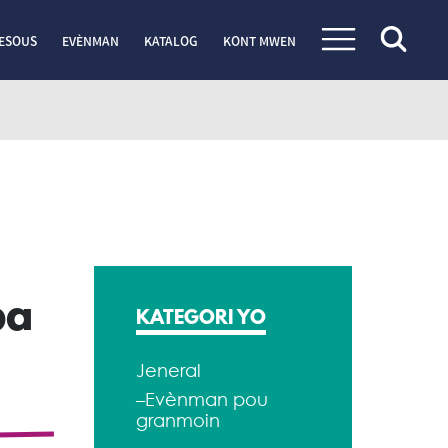
ESOUS
EVÈNMAN
KATALOG
KONT MWEN
pa
KATEGORI YO
Jeneral
–Evènman pou
granmoin