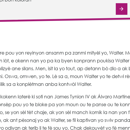
re pou yon reyinyon ansanm pa zanmi mityèl yo, Walter. 
n lòt, e okenn nan yo pa ka byen konprann poukisa Walter
yè ane silans. Men, isit la yo tout, ap detann bò dlo a ak
mi. Oswa, omwen, yo te. Lè sa a, moun Walter yo te detwi rè
dilik sa a konplètman anba kontwòl Walter.
 kokenn laterè ki soti nan James Tynion IV ak Álvaro Martín
Konsèp pou yo te bloke pa yon moun ou te panse ou te kon
se yon sèl tèt chaje, ak yon sèl manch komik la nan yon 
 ak ant pèsonaj yo ak Walter, se fil kaptivan yo swiv pand
yo odiyan ak terib li te fè sou yo. Chak dekouvèt yo fè men