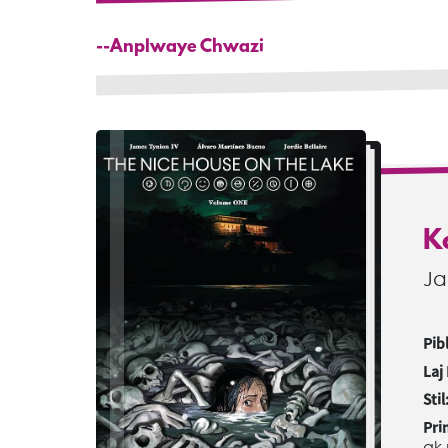
--Anplwaye Chwazi
Ka
Ja
Pibl
Laj
Stil
Pri
ak 