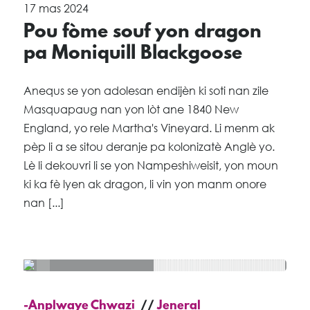
17 mas 2024
Pou fòme souf yon dragon
pa Moniquill Blackgoose
Anequs se yon adolesan endijèn ki soti nan zile
Masquapaug nan yon lòt ane 1840 New
England, yo rele Martha's Vineyard. Li menm ak
pèp li a se sitou deranje pa kolonizatè Anglè yo.
Lè li dekouvri li se yon Nampeshiweisit, yon moun
ki ka fè lyen ak dragon, li vin yon manm onore
nan [...]
-Anplwaye Chwazi
Jeneral