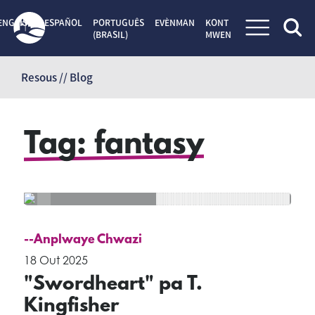
ENGLISH
ESPAÑOL
PORTUGUÊS
EVÈNMAN
KONT
(BRASIL)
MWEN
Sote
kontni
Resous // Blog
Tag:
fantasy
--Anplwaye Chwazi
18 Out 2025
"Swordheart" pa T.
Kingfisher