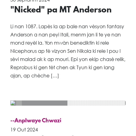
"Nicked" pa MT Anderson
Li nan 1087. Lapès la ap bale nan vèsyon fantasy
Anderson a nan peyi Itali, menm jan li te ye nan
mond reyèl la. Yon mwàn benediktin ki rele
Nicephorus ap fè vizyon Sen Nikola ki rele l pou l
sèvi malad ak k ap mouri. Epi yon ekip chasè relik,
Reprobus ki gen tèt chen ak Tyun ki gen lang
ajan, ap chèche […]
--Anplwaye Chwazi
19 Out 2024