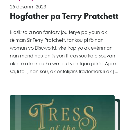
25 desanm 2023
Hogfather pa Terry Pratchett
Klasik sa a nan fantasy jou ferye pa youn ak
sèlman Sir Terry Pratchett, tankou pi fò nan
woman yo Discworld, vire trop yo ak evènman
nan mond nou an jis yon ti kras sou kote-souvan
ak efè a ke nou ka wè tout yon ti jan pi klè. Apre
sa, li fè li, nan kou, ak entelijans trademark li ak [...]