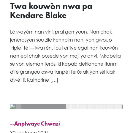
Twa kouwòn nwa pa
Kendare Blake
Lè wayòm nan vini, pral gen youn. Nan chak
jenerasyon sou zile Fennbirn nan, yon gwoup
triplet fèt—twa rèn, tout eritye egal nan kouwòn
nan epi chak posede yon maji yo anvi. Mirabella
se yon eleman feròs, ki kapab deklanche flanm
dife grangou oswa tanpèt feròs ak yon sèl klak
dwèt li. Katharine […]
--Anplwaye Chwazi
30 septanm 2024