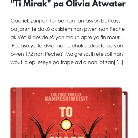
"Ti Mirak" pa Olivia Atwater
Gadriel, zanj lan tonbe nan tantasyon bèt kay,
pa janm te dakò ak sistèm nan pwen nan Peche
ak Vèti ki deside sò yon moun apre yo fin mouri.
Poukisa yo ta dwe manje chokola koute ou yon
pwen 1/2 nan Peche? Malgre sa, li rete soti nan
wout la epi eseye pa trape avi a nan lòt zanj [...]