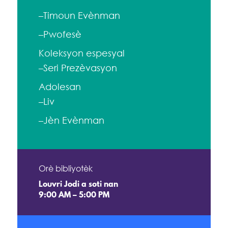
–Timoun Evènman
–Pwofesè
Koleksyon espesyal
–Seri Prezèvasyon
Adolesan
–Liv
–Jèn Evènman
Orè bibliyotèk
Louvri Jodi a soti nan
9:00 AM – 5:00 PM