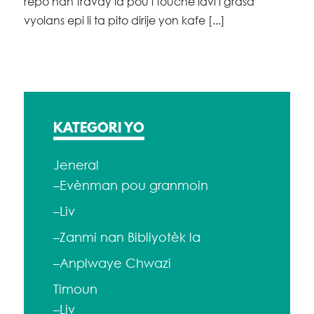
repo nan travay la pou l touche lavi l grasa
vyolans epi li ta pito dirije yon kafe [...]
KATEGORI YO
Jeneral
–Evènman pou granmoin
–Liv
–Zanmi nan Bibliyotèk la
–Anplwaye Chwazi
Timoun
–Liv