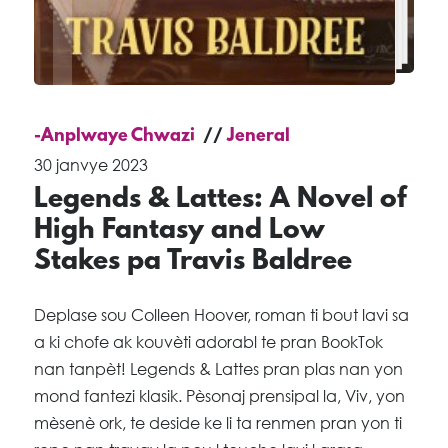
-Anplwaye Chwazi
Jeneral
30 janvye 2023
Legends & Lattes: A Novel of
High Fantasy and Low
Stakes pa Travis Baldree
Deplase sou Colleen Hoover, roman ti bout lavi sa
a ki chofe ak kouvèti adorabl te pran BookTok
nan tanpèt! Legends & Lattes pran plas nan yon
mond fantezi klasik. Pèsonaj prensipal la, Viv, yon
mèsenè ork, te deside ke li ta renmen pran yon ti