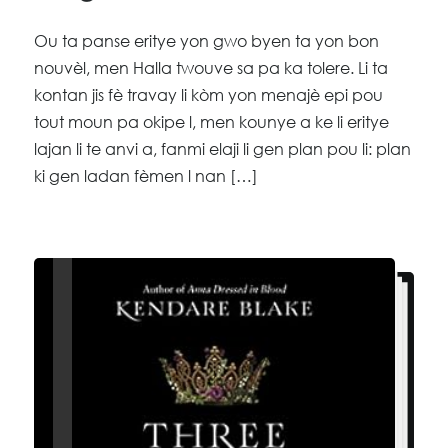
Ou ta panse eritye yon gwo byen ta yon bon
nouvèl, men Halla twouve sa pa ka tolere. Li ta
kontan jis fè travay li kòm yon menajè epi pou
tout moun pa okipe l, men kounye a ke li eritye
lajan li te anvi a, fanmi elaji li gen plan pou li: plan
ki gen ladan fèmen l nan […]