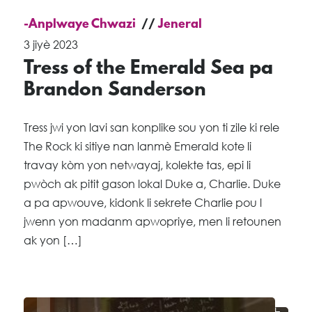
-Anplwaye Chwazi
Jeneral
3 jiyè 2023
Tress of the Emerald Sea pa
Brandon Sanderson
Tress jwi yon lavi san konplike sou yon ti zile ki rele
The Rock ki sitiye nan lanmè Emerald kote li
travay kòm yon netwayaj, kolekte tas, epi li
pwòch ak pitit gason lokal Duke a, Charlie. Duke
a pa apwouve, kidonk li sekrete Charlie pou l
jwenn yon madanm apwopriye, men li retounen
ak yon […]