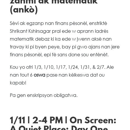
zanmi ak matematik
(ankò)
Sèvi ak egzanp nan finans pèsonèl, enstriktè
Shrikant Kshirsagar pral ede w aprann ladrès
matematik debaz ki ka ede w jwenn aksè nan
travay ki pi byen peye, bay pi gwo ajans nan jere
finans pèsonèl, epi fè sans done sou entènèt.
Kou yo ofri 1/3, 1/10, 1/17, 1/24, 1/31, & 2/7. Ale
nan tout 6
oswa
pase nan kèlkeswa dat ou
kapab!
Pa gen enskripsyon obligatwa.
1/11 | 2-4 PM | On Screen: