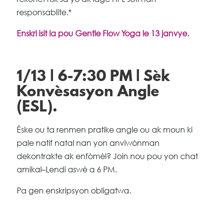
responsablite.*
Enskri isit la pou Gentle Flow Yoga le 13 janvye.
1/13 | 6-7:30 PM | Sèk
Konvèsasyon Angle
(ESL).
Èske ou ta renmen pratike angle ou ak moun ki
pale natif natal nan yon anviwònman
dekontrakte ak enfòmèl? Join nou pou yon chat
amikal–Lendi aswè a 6 PM.
Pa gen enskripsyon obligatwa.