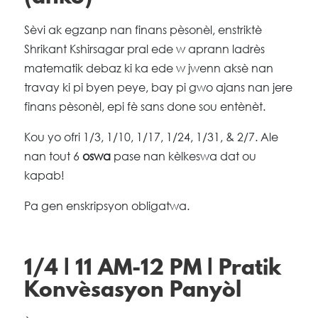
Sèvi ak egzanp nan finans pèsonèl, enstriktè
Shrikant Kshirsagar pral ede w aprann ladrès
matematik debaz ki ka ede w jwenn aksè nan
travay ki pi byen peye, bay pi gwo ajans nan jere
finans pèsonèl, epi fè sans done sou entènèt.
Kou yo ofri 1/3, 1/10, 1/17, 1/24, 1/31, & 2/7. Ale
nan tout 6
oswa
pase nan kèlkeswa dat ou
kapab!
Pa gen enskripsyon obligatwa.
1/4 | 11 AM-12 PM | Pratik
Konvèsasyon Panyòl