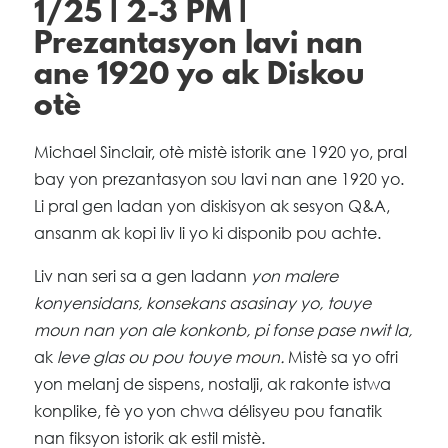
1/25 | 2-3 PM |
Prezantasyon lavi nan
ane 1920 yo ak Diskou
otè
Michael Sinclair, otè mistè istorik ane 1920 yo, pral
bay yon prezantasyon sou lavi nan ane 1920 yo.
Li pral gen ladan yon diskisyon ak sesyon Q&A,
ansanm ak kopi liv li yo ki disponib pou achte.
Liv nan seri sa a gen ladann
yon malere
konyensidans, konsekans asasinay yo, touye
moun nan yon ale konkonb, pi fonse pase nwit la,
ak
leve glas ou pou touye moun.
Mistè sa yo ofri
yon melanj de sispens, nostalji, ak rakonte istwa
konplike, fè yo yon chwa délisyeu pou fanatik
nan fiksyon istorik ak estil mistè.