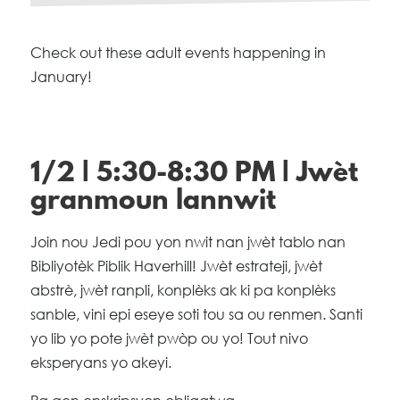
Check out these adult events happening in
January!
1/2 | 5:30-8:30 PM | Jwèt
granmoun lannwit
Join nou Jedi pou yon nwit nan jwèt tablo nan
Bibliyotèk Piblik Haverhill! Jwèt estrateji, jwèt
abstrè, jwèt ranpli, konplèks ak ki pa konplèks
sanble, vini epi eseye soti tou sa ou renmen. Santi
yo lib yo pote jwèt pwòp ou yo! Tout nivo
eksperyans yo akeyi.