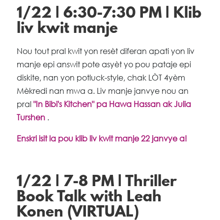
1/22 | 6:30-7:30 PM | Klib
liv kwit manje
Nou tout pral kwit yon resèt diferan apati yon liv
manje epi answit pote asyèt yo pou pataje epi
diskite, nan yon potluck-style, chak LÒT 4yèm
Mèkredi nan mwa a. Liv manje janvye nou an
pral
"In Bibi's Kitchen" pa Hawa Hassan ak Julia
Turshen
.
Enskri isit la pou klib liv kwit manje 22 janvye a!
1/22 | 7-8 PM | Thriller
Book Talk with Leah
Konen (VIRTUAL)