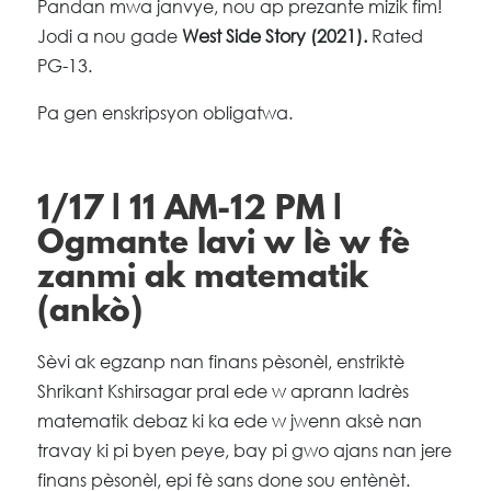
Pandan mwa janvye, nou ap prezante mizik fim!
Jodi a nou gade
West Side Story (2021).
Rated
PG-13.
Pa gen enskripsyon obligatwa.
1/17 | 11 AM-12 PM |
Ogmante lavi w lè w fè
zanmi ak matematik
(ankò)
Sèvi ak egzanp nan finans pèsonèl, enstriktè
Shrikant Kshirsagar pral ede w aprann ladrès
matematik debaz ki ka ede w jwenn aksè nan
travay ki pi byen peye, bay pi gwo ajans nan jere
finans pèsonèl, epi fè sans done sou entènèt.