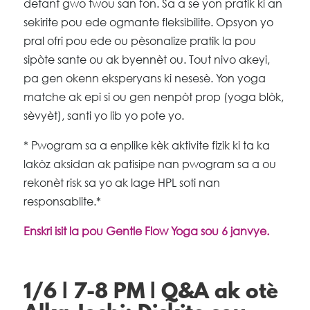
detant gwo twou san fon. Sa a se yon pratik ki an
sekirite pou ede ogmante fleksibilite. Opsyon yo
pral ofri pou ede ou pèsonalize pratik la pou
sipòte sante ou ak byennèt ou. Tout nivo akeyi,
pa gen okenn eksperyans ki nesesè. Yon yoga
matche ak epi si ou gen nenpòt prop (yoga blòk,
sèvyèt), santi yo lib yo pote yo.
* Pwogram sa a enplike kèk aktivite fizik ki ta ka
lakòz aksidan ak patisipe nan pwogram sa a ou
rekonèt risk sa yo ak lage HPL soti nan
responsablite.*
Enskri isit la pou Gentle Flow Yoga sou 6 janvye.
1/6 | 7-8 PM | Q&A ak otè