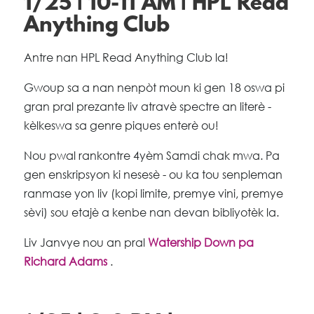
1/25 | 10-11 AM | HPL Read
Anything Club
Antre nan HPL Read Anything Club la!
Gwoup sa a nan nenpòt moun ki gen 18 oswa pi
gran pral prezante liv atravè spectre an literè -
kèlkeswa sa genre piques enterè ou!
Nou pwal rankontre 4yèm Samdi chak mwa. Pa
gen enskripsyon ki nesesè - ou ka tou senpleman
ranmase yon liv (kopi limite, premye vini, premye
sèvi) sou etajè a kenbe nan devan bibliyotèk la.
Liv Janvye nou an pral
Watership Down pa
Richard Adams
.