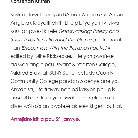
Konsènan Kristen
Kristen Hewitt gen yon BA nan Angle ak MA nan
Angle ak Kreyatif ekriti. Li te pibliye yon liv istwa
kout ak pwezi ki rele
Ghostwalking: Poetry and
Short Tales from Beyond the Grave
, e li te parèt
nan
Encounters With the Paranormal: Vol 4
,
edited by Mike Ricksecker. Li te yon pwofesè
adjwen angle pou Bryant & Stratton College,
Mildred Elley, ak SUNY Schenectady County
Community College pandan 5 dènye ane yo.
Anvan sa, li te travay nan edikasyon pou plis
pase 20 ane kòm yon pwofesè ranplasan ak
divès wòl asistan pwofesè ak elèv ki gen tout laj.
Anrejistre isit la pou 21 janvye.