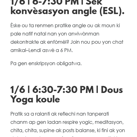
1/6 | 6-7:30 PM | Sèk
konvèsasyon angle (ESL).
Èske ou ta renmen pratike angle ou ak moun ki
pale natif natal nan yon anviwònman
dekontrakte ak enfòmèl? Join nou pou yon chat
amikal–Lendi aswè a 6 PM.
Pa gen enskripsyon obligatwa.
1/6 | 6:30-7:30 PM | Dous
Yoga koule
Pratik sa a ralanti ak reflechi nan tanperati
chanm ap gen ladan respire yogic, meditasyon,
chita, chita, supine ak posts balanse, ki fini ak yon