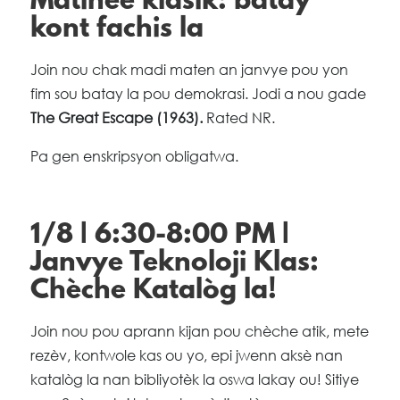
Matinée klasik: batay
kont fachis la
Join nou chak madi maten an janvye pou yon
fim sou batay la pou demokrasi. Jodi a nou gade
The Great Escape (1963).
Rated NR.
Pa gen enskripsyon obligatwa.
1/8 | 6:30-8:00 PM |
Janvye Teknoloji Klas:
Chèche Katalòg la!
Join nou pou aprann kijan pou chèche atik, mete
rezèv, kontwole kas ou yo, epi jwenn aksè nan
katalòg la nan bibliyotèk la oswa lakay ou! Sitiye