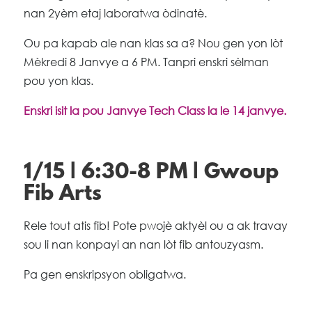
nan 2yèm etaj laboratwa òdinatè.
Ou pa kapab ale nan klas sa a? Nou gen yon lòt
Mèkredi 8 Janvye a 6 PM. Tanpri enskri sèlman
pou yon klas.
Enskri isit la pou Janvye Tech Class la le 14 janvye.
1/15 | 6:30-8 PM | Gwoup
Fib Arts
Rele tout atis fib! Pote pwojè aktyèl ou a ak travay
sou li nan konpayi an nan lòt fib antouzyasm.
Pa gen enskripsyon obligatwa.