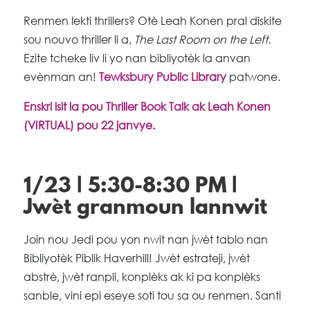
Renmen lekti thrillers? Otè Leah Konen pral diskite
sou nouvo thriller li a,
The Last Room on the Left.
Ezite tcheke liv li yo nan bibliyotèk la anvan
evènman an!
Tewksbury Public Library
patwone.
Enskri isit la pou Thriller Book Talk ak Leah Konen
(VIRTUAL) pou 22 janvye.
1/23 | 5:30-8:30 PM |
Jwèt granmoun lannwit
Join nou Jedi pou yon nwit nan jwèt tablo nan
Bibliyotèk Piblik Haverhill! Jwèt estrateji, jwèt
abstrè, jwèt ranpli, konplèks ak ki pa konplèks
sanble, vini epi eseye soti tou sa ou renmen. Santi