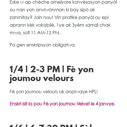
Èske w ap chèche amelyore konvèsasyon panyòl
ou nan yon anviwònman ki bay sipò ak
zanmitay? Join nou! Vin pratike panyòl ou epi
aprann kèk vokabilè, 1ye ak 3yèm samdi chak
mwa, soti 11 AM-12 PM.
Pa gen enskripsyon obligatwa.
1/4 | 2-3 PM | Fè yon
joumou velours
Fè yon joumou velours ak anplwaye HPL!
Enskri isit la pou Fè yon joumou Velvet le 4 janvye.