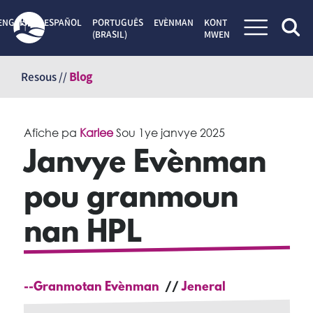
ENGLISH
ESPAÑOL
PORTUGUÊS
EVÈNMAN
KONT
(BRASIL)
MWEN
Sote
kontni
Resous //
Blog
Afiche pa
Karlee
Sou
1ye janvye 2025
Janvye Evènman
pou granmoun
nan HPL
--Granmotan Evènman
Jeneral