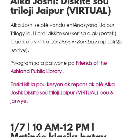
Alka Joshi: Diskite sou
triloji Jaipur (VIRTUAL)
Alka Joshi se otè vandu entènasyonal Jaipur
Trilogy la. Li pral diskite sou seri sa a ak (petèt!)
lage k ap vini li a,
Six Days in Bombay
(ap soti 25
fevriye).
Pwogram sa a patwone pa
Friends of the
Ashland Public Library
.
Enskri isit la pou kesyon ak repons ak otè Alka
Joshi: Diskite sou triloji Jaipur (VIRTUAL) pou 6
janvye.
1/7 | 10 AM-12 PM |