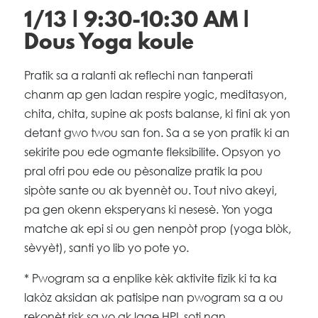
1/13 | 9:30-10:30 AM |
Dous Yoga koule
Pratik sa a ralanti ak reflechi nan tanperati
chanm ap gen ladan respire yogic, meditasyon,
chita, chita, supine ak posts balanse, ki fini ak yon
detant gwo twou san fon. Sa a se yon pratik ki an
sekirite pou ede ogmante fleksibilite. Opsyon yo
pral ofri pou ede ou pèsonalize pratik la pou
sipòte sante ou ak byennèt ou. Tout nivo akeyi,
pa gen okenn eksperyans ki nesesè. Yon yoga
matche ak epi si ou gen nenpòt prop (yoga blòk,
sèvyèt), santi yo lib yo pote yo.
* Pwogram sa a enplike kèk aktivite fizik ki ta ka
lakòz aksidan ak patisipe nan pwogram sa a ou
rekonèt risk sa yo ak lage HPL soti nan