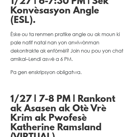
1/27 | 6-7:30 PM | Sèk
Konvèsasyon Angle
(ESL).
Èske ou ta renmen pratike angle ou ak moun ki
pale natif natal nan yon anviwònman
dekontrakte ak enfòmèl? Join nou pou yon chat
amikal–Lendi aswè a 6 PM.
Pa gen enskripsyon obligatwa.
1/27 | 7-8 PM | Rankont
ak Asasen ak Otè Vrè
Krim ak Pwofesè
Katherine Ramsland