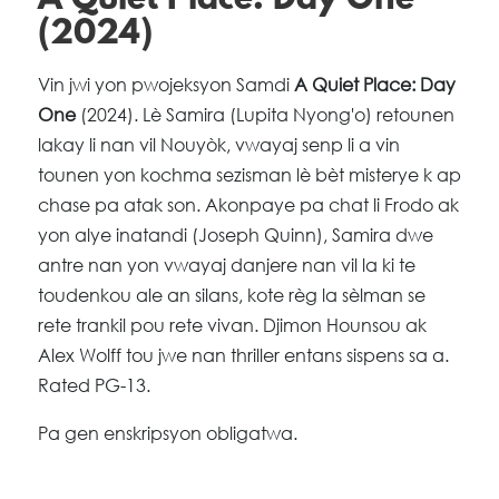
A Quiet Place: Day One
(2024)
Vin jwi yon pwojeksyon Samdi
A Quiet Place: Day
One
(2024). Lè Samira (Lupita Nyong'o) retounen
lakay li nan vil Nouyòk, vwayaj senp li a vin
tounen yon kochma sezisman lè bèt misterye k ap
chase pa atak son. Akonpaye pa chat li Frodo ak
yon alye inatandi (Joseph Quinn), Samira dwe
antre nan yon vwayaj danjere nan vil la ki te
toudenkou ale an silans, kote règ la sèlman se
rete trankil pou rete vivan. Djimon Hounsou ak
Alex Wolff tou jwe nan thriller entans sispens sa a.
Rated PG-13.
Pa gen enskripsyon obligatwa.