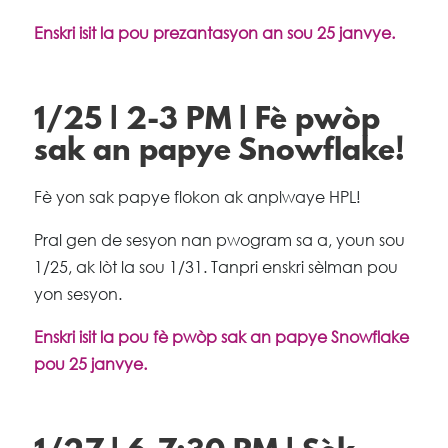
Enskri isit la pou prezantasyon an sou 25 janvye.
1/25 | 2-3 PM | Fè pwòp
sak an papye Snowflake!
Fè yon sak papye flokon ak anplwaye HPL!
Pral gen de sesyon nan pwogram sa a, youn sou
1/25, ak lòt la sou 1/31. Tanpri enskri sèlman pou
yon sesyon.
Enskri isit la pou fè pwòp sak an papye Snowflake
pou 25 janvye.