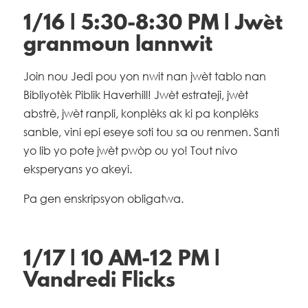
1/16 | 5:30-8:30 PM | Jwèt
granmoun lannwit
Join nou Jedi pou yon nwit nan jwèt tablo nan
Bibliyotèk Piblik Haverhill! Jwèt estrateji, jwèt
abstrè, jwèt ranpli, konplèks ak ki pa konplèks
sanble, vini epi eseye soti tou sa ou renmen. Santi
yo lib yo pote jwèt pwòp ou yo! Tout nivo
eksperyans yo akeyi.
Pa gen enskripsyon obligatwa.
1/17 | 10 AM-12 PM |
Vandredi Flicks