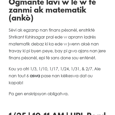
Ogmante lavi w lè w fè
zanmi ak matematik
(ankò)
Sèvi ak egzanp nan finans pèsonèl, enstriktè
Shrikant Kshirsagar pral ede w aprann ladrès
matematik debaz ki ka ede w jwenn aksè nan
travay ki pi byen peye, bay pi gwo ajans nan jere
finans pèsonèl, epi fè sans done sou entènèt.
Kou yo ofri 1/3, 1/10, 1/17, 1/24, 1/31, & 2/7. Ale
nan tout 6
oswa
pase nan kèlkeswa dat ou
kapab!
Pa gen enskripsyon obligatwa.