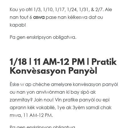
Kou yo ofri 1/3, 1/10, 1/17, 1/24, 1/31, & 2/7. Ale
nan tout 6
oswa
pase nan kèlkeswa dat ou
kapab!
Pa gen enskripsyon obligatwa.
1/18 | 11 AM-12 PM | Pratik
Konvèsasyon Panyòl
Èske w ap chèche amelyore konvèsasyon panyòl
ou nan yon anviwònman ki bay sipò ak
zanmitay? Join nou! Vin pratike panyòl ou epi
aprann kèk vokabilè, 1ye ak 3yèm samdi chak
mwa, 11 AM-12 PM.
Pa gen enskripsyon obligatwa.