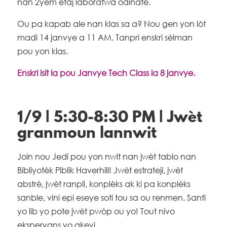
nan 2yèm etaj laboratwa òdinatè.
Ou pa kapab ale nan klas sa a? Nou gen yon lòt
madi 14 janvye a 11 AM. Tanpri enskri sèlman
pou yon klas.
Enskri isit la pou Janvye Tech Class la 8 janvye.
1/9 | 5:30-8:30 PM | Jwèt
granmoun lannwit
Join nou Jedi pou yon nwit nan jwèt tablo nan
Bibliyotèk Piblik Haverhill! Jwèt estrateji, jwèt
abstrè, jwèt ranpli, konplèks ak ki pa konplèks
sanble, vini epi eseye soti tou sa ou renmen. Santi
yo lib yo pote jwèt pwòp ou yo! Tout nivo
eksperyans yo akeyi.