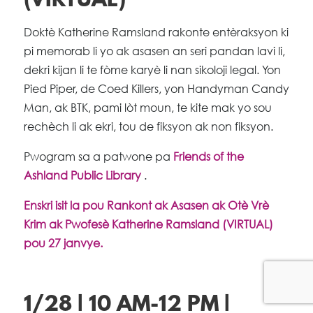
(VIRTUAL)
Doktè Katherine Ramsland rakonte entèraksyon ki
pi memorab li yo ak asasen an seri pandan lavi li,
dekri kijan li te fòme karyè li nan sikoloji legal. Yon
Pied Piper, de Coed Killers, yon Handyman Candy
Man, ak BTK, pami lòt moun, te kite mak yo sou
rechèch li ak ekri, tou de fiksyon ak non fiksyon.
Pwogram sa a patwone pa
Friends of the
Ashland Public Library
.
Enskri isit la pou Rankont ak Asasen ak Otè Vrè
Krim ak Pwofesè Katherine Ramsland (VIRTUAL)
pou 27 janvye.
1/28 | 10 AM-12 PM |