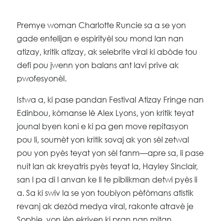
Premye woman Charlotte Runcie sa a se yon
gade entelijan e espirityèl sou mond lan nan
atizay, kritik atizay, ak selebrite viral ki abòde tou
defi pou jwenn yon balans ant lavi prive ak
pwofesyonèl.
Istwa a, ki pase pandan Festival Atizay Fringe nan
Edinbou, kòmanse lè Alex Lyons, yon kritik teyat
jounal byen koni e ki pa gen move repitasyon
pou li, soumèt yon kritik sovaj ak yon sèl zetwal
pou yon pyès teyat yon sèl fanm—apre sa, li pase
nuit lan ak kreyatris pyès teyat la, Hayley Sinclair,
san l pa di l anvan ke li te piblikman detwi pyès li
a. Sa ki swiv la se yon toubiyon pèfòmans atistik
revanj ak dezòd medya viral, rakonte atravè je
Sophie, yon jèn ekriven ki pran nan mitan.