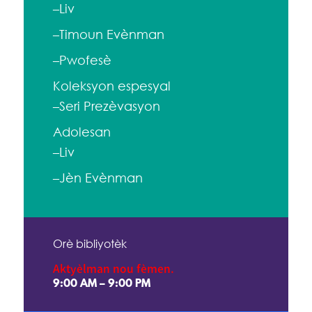
–Liv
–Timoun Evènman
–Pwofesè
Koleksyon espesyal
–Seri Prezèvasyon
Adolesan
–Liv
–Jèn Evènman
Orè bibliyotèk
Aktyèlman nou fèmen.
9:00 AM – 9:00 PM