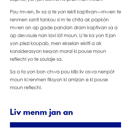
Pou mwen, liv sa a te yon lekti kaptivan—mwen te
renmen santi tankou si m te chita ak pòpkòn
mwen an ap gade pandan dram kaptivan sa a
ap dewoule nan lavi lòt moun. Li te ka yon ti jan
yon plezi koupab, men ekselan ekriti a ak
konsiderasyon kesyon moral ki pouse moun
reflechi yo te soulaje sa.
Sa a ta yon bon chwa pou klib liv oswa nenpòt
moun ki renmen fiksyon ki amizan e ki pouse
moun reflechi.
Liv menm jan an