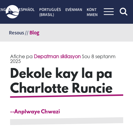
ENGLISH
ESPAÑOL
PORTUGUÊS
EVÈNMAN
KONT
(BRASIL)
MWEN
Sote
kontni
Resous //
Blog
Afiche pa
Depatman sikilasyon
Sou
8 septanm
2025
Dekole kay la pa
Charlotte Runcie
--Anplwaye Chwazi