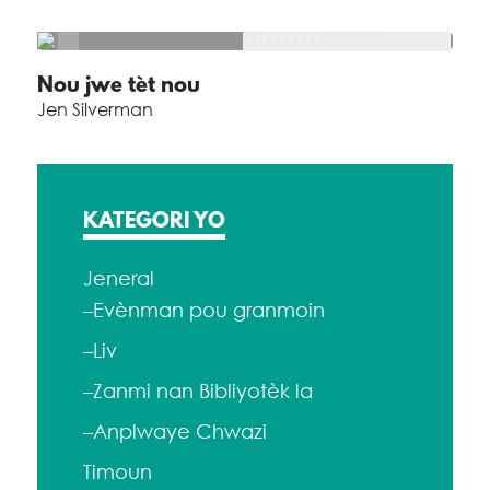
Nou jwe tèt nou
Jen Silverman
KATEGORI YO
Jeneral
–Evènman pou granmoin
–Liv
–Zanmi nan Bibliyotèk la
–Anplwaye Chwazi
Timoun