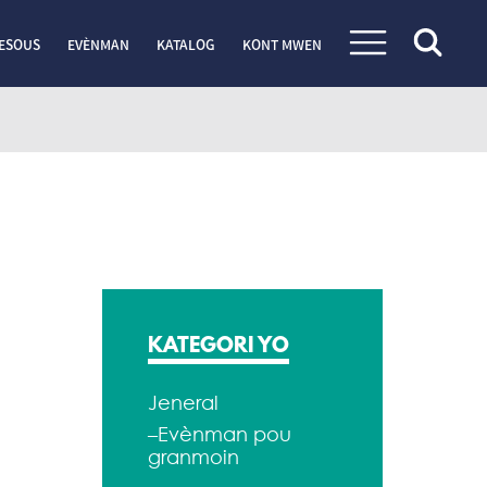
ESOUS
EVÈNMAN
KATALOG
KONT MWEN
KATEGORI YO
Jeneral
–Evènman pou
granmoin