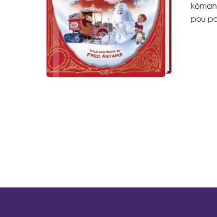
kòmans
pou pot