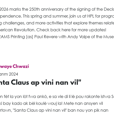
 2026 marks the 250th anniversary of the signing of the Decl
pendence. This spring and summer, join us at HPL for progr
 challenges, and more activities that explore themes relat
erican Revolution. Check back here for more updates!
MS Printing [as] Paul Revere with Andy Volpe of the Mus
lwaye Chwazi
anm 2024
ta Claus ap vini nan vil"
n fèt la yon lòt fwa ankò, e sa vle di li lè pou rakonte istwa 
ki bay kado ak bèl koulè wouj la! Mete nan ansyen vil
town, "Santa Claus ap vini nan vil" ban nou yon pik nan