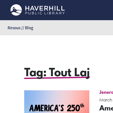
Sote
kontni
Resous // Blog
Tag:
Tout Laj
Jenera
March 
Ame