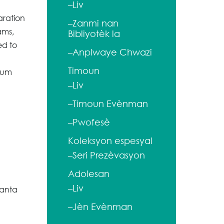
–Liv
aration
–Zanmi nan
ams,
Bibliyotèk la
ed to
–Anplwaye Chwazi
Timoun
eum
–Liv
–Timoun Evènman
–Pwofesè
Koleksyon espesyal
–Seri Prezèvasyon
Adolesan
–Liv
Santa
–Jèn Evènman