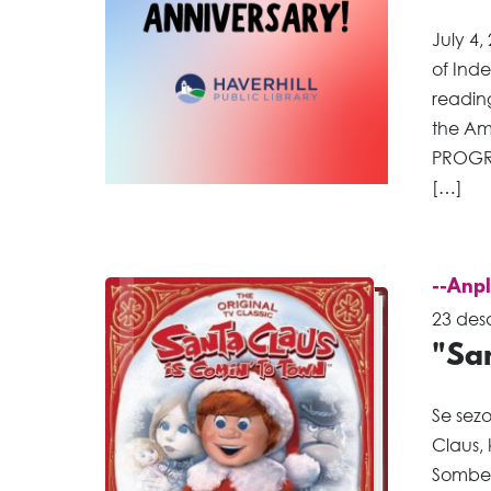
July 4,
of Inde
reading
the Am
PROGRA
[…]
--Anp
23 des
"San
Se sezo
Claus, 
Somber