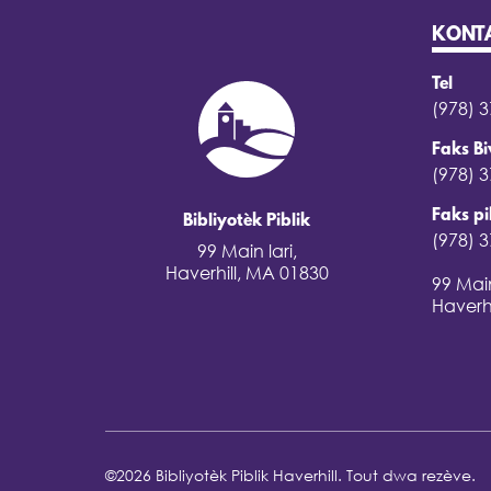
KONT
Tel
(978) 
Faks B
(978) 
Faks pi
Bibliyotèk Piblik
(978) 
99 Main lari,
Haverhill, MA 01830
99 Main
Haverh
©2026 Bibliyotèk Piblik Haverhill. Tout dwa rezève.