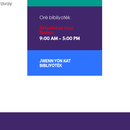
travay
Orè bibliyotèk
Aktyèlman nou
fèmen.
9:00 AM – 5:00 PM
JWENN YON KAT
BIBLIYOTÈK