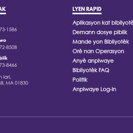
AK
LYEN RAPID
Aplikasyon kat bibliyot
373-1586
Demann dosye piblik
iwo
Mande yon Bibliyotèk
372-8508
Orè nan Operasyon
blik
Anyè anplwaye
373-8466
Bibliyotèk FAQ
 lari,
Politik
ill, MA 01830
Anplwaye Log-In