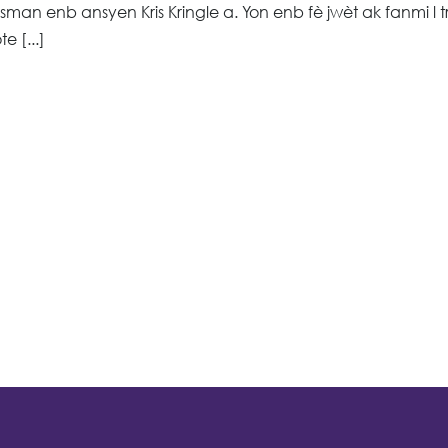
man enb ansyen Kris Kringle a. Yon enb fè jwèt ak fanmi l 
e [...]