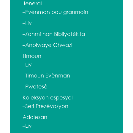
Jeneral
–Evènman pou granmoin
–Liv
–Zanmi nan Bibliyotèk la
–Anplwaye Chwazi
Timoun
–Liv
–Timoun Evènman
–Pwofesè
Koleksyon espesyal
–Seri Prezèvasyon
Adolesan
–Liv