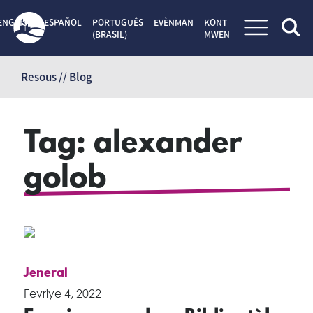
ENGLISH
ESPAÑOL
PORTUGUÊS
EVÈNMAN
KONT
(BRASIL)
MWEN
Sote
kontni
Resous // Blog
Tag:
alexander
golob
Jeneral
Fevriye 4, 2022