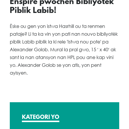
Enspire pwochen Bibliyotèk
Piblik Labib!
Èske ou gen yon istwa Hasrhill ou ta renmen
pataje? Li ta ka vin yon pati nan nouvo bibliyotèk
piblik Labib piblik la ki rele 'Istwa nou pote' pa
Alexander Golob. Mural la pral gwo, 15 ′ x 40′ ak
sant la nan atansyon nan HPL pou ane kap vini
yo. Alexander Golob se yon atis, yon pent
ayisyen.
KATEGORI YO