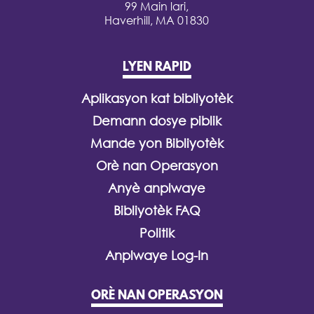
99 Main lari,
Haverhill, MA 01830
LYEN RAPID
Aplikasyon kat bibliyotèk
Demann dosye piblik
Mande yon Bibliyotèk
Orè nan Operasyon
Anyè anplwaye
Bibliyotèk FAQ
Politik
Anplwaye Log-In
ORÈ NAN OPERASYON