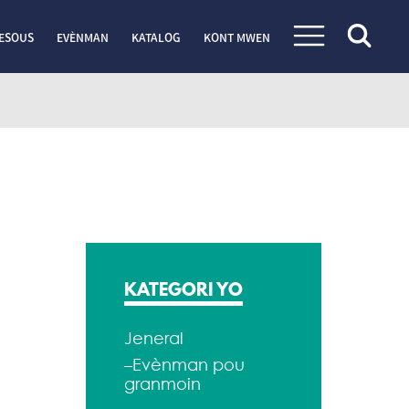
ESOUS
EVÈNMAN
KATALOG
KONT MWEN
KATEGORI YO
Jeneral
–Evènman pou
granmoin