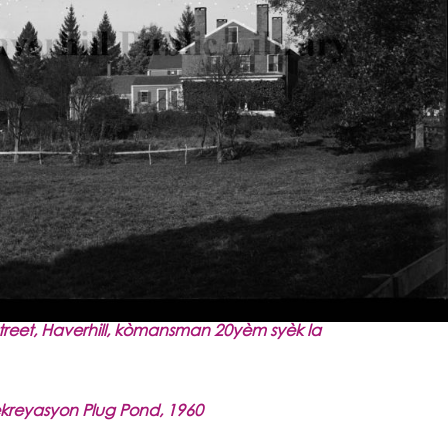
reet, Haverhill, kòmansman 20yèm syèk la
kreyasyon Plug Pond, 1960