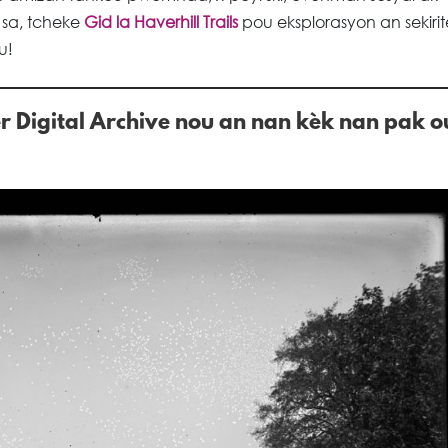
 sa, tcheke
Gid la Haverhill Trails
pou eksplorasyon an sekirit
u!
ter Digital Archive nou an nan kèk nan pak o