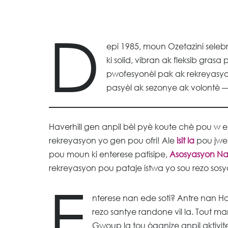
D
epi 1985, moun Ozetazini sele
ki solid, vibran ak fleksib gra
pwofesyonèl pak ak rekreyasy
pasyèl ak sezonye ak volontè —
Haverhill gen anpil bèl pyè koute chè pou w 
rekreyasyon yo gen pou ofri! Ale
isit la
pou jwen
pou moun ki enterese patisipe,
Asosyasyon Na
rekreyasyon pou pataje istwa yo sou rezo sosy
E
nterese nan ede soti? Antre nan Ha
rezo santye randone vil la. Tout m
Gwoup la tou òganize anpil aktivi