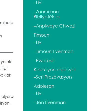
–Liv
–Zanmi nan
Bibliyotèk la
ominote
–Anplwaye Chwazi
Timoun
an
–Liv
–Timoun Evènman
–Pwofesè
 yo ak
 Epi
Koleksyon espesyal
pak ak
–Seri Prezèvasyon
Adolesan
–Liv
melyore
–Jèn Evènman
isyon.