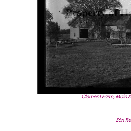
Clement Farm, Main St
Zòn Re