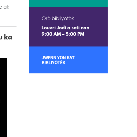
e ak
Orè bibliyotèk
Louvri Jodi a soti nan
9:00 AM – 5:00 PM
u ka
JWENN YON KAT
BIBLIYOTÈK