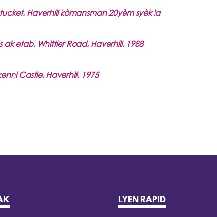
tucket, Haverhill kòmansman 20yèm syèk la
s ak etab, Whittier Road, Haverhill, 1988
nni Castle, Haverhill, 1975
AK
LYEN RAPID