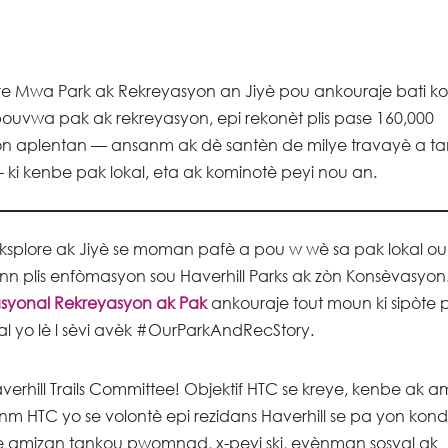
bre Mwa Park ak Rekreyasyon an Jiyè pou ankouraje bati k
sa pouvwa pak ak rekreyasyon, epi rekonèt plis pase 160,000
on aplentan — ansanm ak dè santèn de milye travayè a t
 ki kenbe pak lokal, eta ak kominotè peyi nou an.
eksplore ak Jiyè se moman pafè a pou w wè sa pak lokal ou
n plis enfòmasyon sou Haverhill Parks ak zòn Konsèvasyon.
syonal Rekreyasyon ak Pak
ankouraje tout moun ki sipòte 
al yo lè l sèvi avèk #OurParkAndRecStory.
verhill Trails Committee! Objektif HTC se kreye, kenbe ak a
anm HTC yo se volontè epi rezidans Haverhill se pa yon kond
te amizan tankou pwomnad, x-peyi ski, evènman sosyal ak