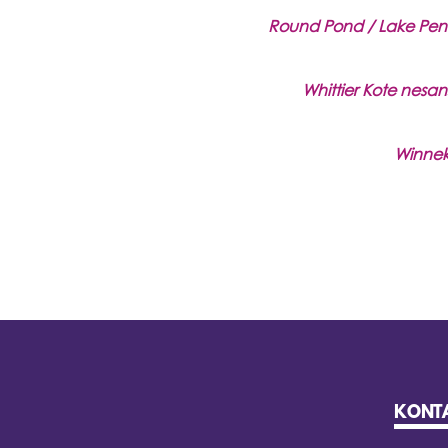
Round Pond / Lake Pen
Whittier Kote nesan
Winneke
KONT