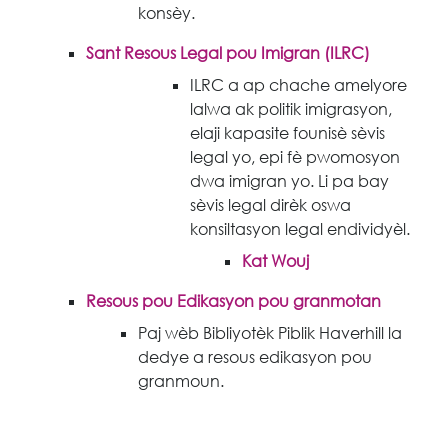
konsèy.
Sant Resous Legal pou Imigran (ILRC)
ILRC a ap chache amelyore
lalwa ak politik imigrasyon,
elaji kapasite founisè sèvis
legal yo, epi fè pwomosyon
dwa imigran yo. Li pa bay
sèvis legal dirèk oswa
konsiltasyon legal endividyèl.
Kat Wouj
Resous pou Edikasyon pou granmotan
Paj wèb Bibliyotèk Piblik Haverhill la
dedye a resous edikasyon pou
granmoun.