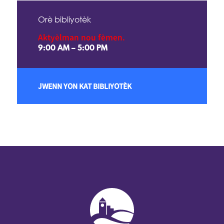
Orè bibliyotèk
Aktyèlman nou fèmen.
9:00 AM – 5:00 PM
JWENN YON KAT BIBLIYOTÈK