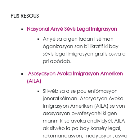
PLIS RESOUS
Nasyonal
Anyè Sèvis Legal Imigrasyon
Anyè sa a gen ladan l sèlman
òganizasyon san bi likratif ki bay
sèvis legal imigrasyon gratis oswa a
pri abòdab.
Asosyasyon Avoka Imigrasyon Ameriken
(AILA)
Sitwèb sa a se pou enfòmasyon
jeneral sèlman. Asosyasyon Avoka
Imigrasyon Ameriken (AILA) se yon
asosyasyon pwofesyonèl ki gen
manm ki se avoka endividyèl. AILA
ak sitwèb la pa bay konsèy legal,
rekòmandasyon, medyasyon, oswa