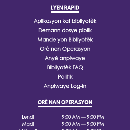
LYEN RAPID
Aplikasyon kat bibliyotèk
Demann dosye piblik
Mande yon Bibliyotèk
Orè nan Operasyon
Anyè anplwaye
Bibliyotèk FAQ
Politik
Anplwaye Log-In
ORÈ NAN OPERASYON
Lendi
9:00 AM — 9:00 PM
Madi
9:00 AM — 9:00 PM