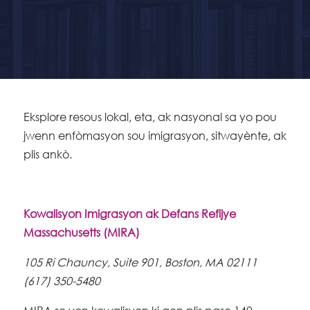
Eksplore resous lokal, eta, ak nasyonal sa yo pou
jwenn enfòmasyon sou imigrasyon, sitwayènte, ak
plis ankò.
Kowalisyon Imigrasyon ak Defans Refijye
Massachusetts (MIRA)
105 Ri Chauncy, Suite 901, Boston, MA 02111
(617) 350-5480