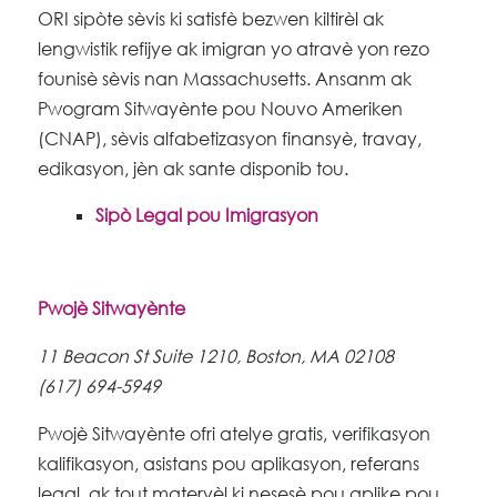
ORI sipòte sèvis ki satisfè bezwen kiltirèl ak
lengwistik refijye ak imigran yo atravè yon rezo
founisè sèvis nan Massachusetts. Ansanm ak
Pwogram Sitwayènte pou Nouvo Ameriken
(CNAP), sèvis alfabetizasyon finansyè, travay,
edikasyon, jèn ak sante disponib tou.
Sipò Legal pou Imigrasyon
Pwojè Sitwayènte
11 Beacon St Suite 1210, Boston, MA 02108
(617) 694-5949
Pwojè Sitwayènte ofri atelye gratis, verifikasyon
kalifikasyon, asistans pou aplikasyon, referans
legal, ak tout materyèl ki nesesè pou aplike pou