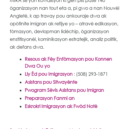
MIRA se yon kowalisyon ki gen plis pase 140
òganizasyon nan tout eta a, pi gwo a nan Nouvèl
Angletè, k ap travay pou ankouraje dwa ak
opòtinite imigran ak refijye yo – atravè edikasyon,
fòmasyon, devlopman lidèchip, òganizasyon
enstitisyonèl, kominikasyon estratejik, analiz politik,
ak defans dwa.
Resous ak Fèy Enfòmasyon pou Konnen
Dwa Ou yo
Liy Èd pou Imigrasyon
: (508) 293-1871
Asistans pou Sitwayènte
Pwogram Sèvis Asistans pou Imigran
Preparasyon Fanmi an
Eskrokri Imigrasyon ak Fwòd Notè