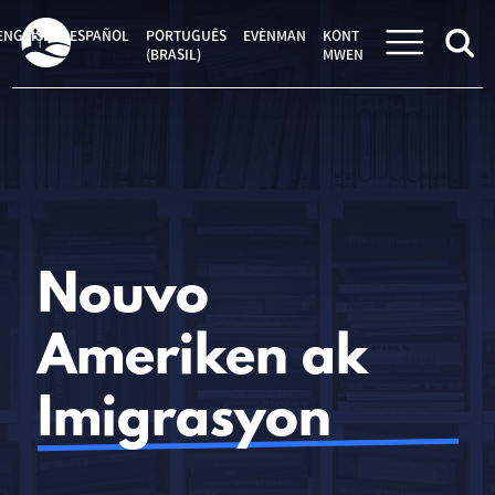
Sote
kontni
ENGLISH
ESPAÑOL
PORTUGUÊS
EVÈNMAN
KONT
(BRASIL)
MWEN
Nouvo
Ameriken ak
Imigrasyon