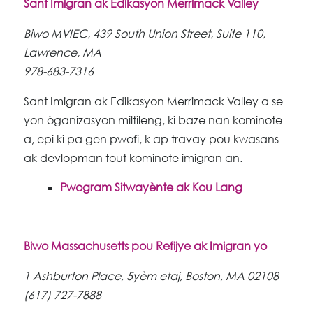
Sant Imigran ak Edikasyon Merrimack Valley
Biwo MVIEC, 439 South Union Street, Suite 110,
Lawrence, MA
978-683-7316
Sant Imigran ak Edikasyon Merrimack Valley a se
yon òganizasyon miltileng, ki baze nan kominote
a, epi ki pa gen pwofi, k ap travay pou kwasans
ak devlopman tout kominote imigran an.
Pwogram Sitwayènte ak Kou Lang
Biwo Massachusetts pou Refijye ak Imigran yo
1 Ashburton Place, 5yèm etaj, Boston, MA 02108
(617) 727-7888