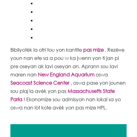
Bibliyotèk la ofri tou yon kantite
pas mize
. Rezève
youn nan ete sa a pou w ka jwenn yon ti jan pi
pre oseyan ak lavi oseyan an. Aprann sou lavi
maren nan
New England Aquarium
oswa
Seacoast Science Center
, oswa pase yon jounen
sou plaj la avèk yon pas
Massachusetts State
Parks
! Ekonomize sou admisyon nan lokal sa yo
oswa nan lòt kote avèk yon pas mize HPL.