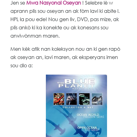
Jen se
Mwa Nasyonal Oseyan
! Selebre lè w
aprann plis sou oseyan an ak fòm lavi ki abite l.
HPL la pou ede! Nou gen liv, DVD, pas mize, ak
plis ankò ki ka konekte ou ak konesans sou
anviwònman maren.
Men kèk atik nan koleksyon nou an ki gen rapò
ak oseyan an, lavi maren, ak eksperyans imen
sou dlo a: