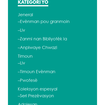
KATEGORI YO
Jeneral
–Evènman pou granmoin
–Liv
–Zanmi nan Bibliyotèk la
–Anplwaye Chwazi
Timoun
–Liv
–Timoun Evènman
–Pwofesè
Koleksyon espesyal
–Seri Prezèvasyon
Adolesan