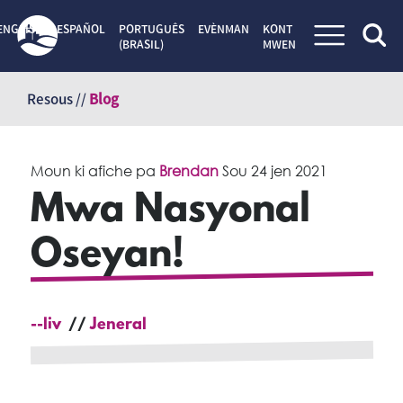
ENGLISH
ESPAÑOL
PORTUGUÊS
EVÈNMAN
KONT
(BRASIL)
MWEN
Sote
kontni
Resous //
Blog
Moun ki afiche pa
Brendan
Sou
24 jen 2021
Mwa Nasyonal
Oseyan!
--liv
Jeneral