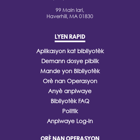
99 Main lari,
Haverhill, MA 01830
LYEN RAPID
Aplikasyon kat bibliyotèk
Demann dosye piblik
Mande yon Bibliyotèk
Orè nan Operasyon
Anyè anplwaye
Bibliyotèk FAQ
Politik
Anplwaye Log-In
ORÈ NAN OPERASYON