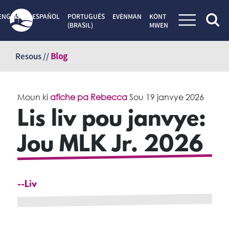
ENGLISH
ESPAÑOL
PORTUGUÊS
EVÈNMAN
KONT
(BRASIL)
MWEN
Sote
kontni
Resous //
Blog
Moun ki
afiche pa Rebecca
Sou
19 janvye 2026
Lis liv pou janvye:
Jou MLK Jr. 2026
--Liv