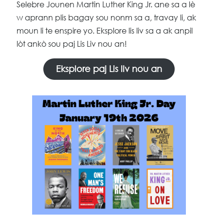
Selebre Jounen Martin Luther King Jr. ane sa a lè
w aprann plis bagay sou nonm sa a, travay li, ak
moun li te enspire yo. Eksplore lis liv sa a ak anpil
lòt ankò sou paj Lis Liv nou an!
Eksplore paj Lis liv nou an