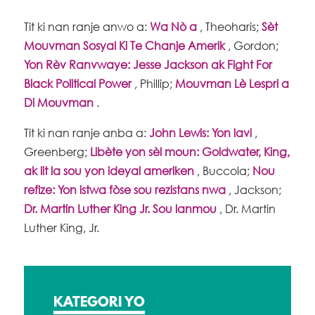
Tit ki nan ranje anwo a:
Wa Nò a
, Theoharis;
Sèt
Mouvman Sosyal Ki Te Chanje Amerik
, Gordon;
Yon Rèv Ranvwaye: Jesse Jackson ak Fight For
Black Political Power
, Phillip;
Mouvman Lè Lespri a
Di Mouvman
.
Tit ki nan ranje anba a:
John Lewis: Yon lavi
,
Greenberg;
Libète yon sèl moun: Goldwater, King,
ak lit la sou yon ideyal ameriken
, Buccola;
Nou
refize: Yon istwa fòse sou rezistans nwa
, Jackson;
Dr. Martin Luther King Jr. Sou lanmou
, Dr. Martin
Luther King, Jr.
KATEGORI YO