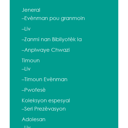
Jeneral
–Evènman pou granmoin
–Liv
–Zanmi nan Bibliyotèk la
–Anplwaye Chwazi
Timoun
–Liv
–Timoun Evènman
–Pwofesè
Koleksyon espesyal
–Seri Prezèvasyon
Adolesan
–Liv