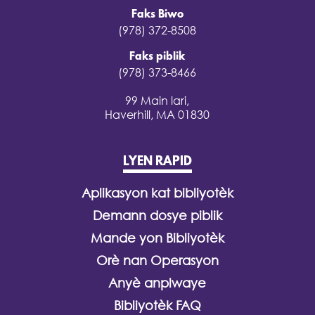
Faks Biwo
(978) 372-8508
Faks piblik
(978) 373-8466
99 Main lari,
Haverhill, MA 01830
LYEN RAPID
Aplikasyon kat bibliyotèk
Demann dosye piblik
Mande yon Bibliyotèk
Orè nan Operasyon
Anyè anplwaye
Bibliyotèk FAQ