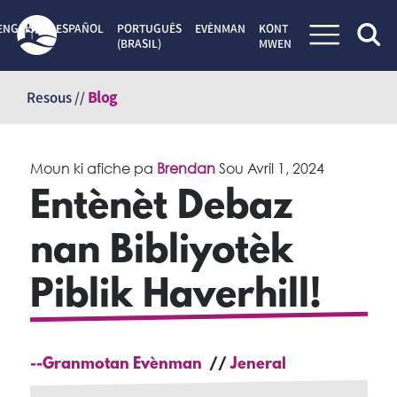
ENGLISH
ESPAÑOL
PORTUGUÊS
EVÈNMAN
KONT
(BRASIL)
MWEN
Sote
kontni
Resous //
Blog
Moun ki afiche pa
Brendan
Sou
Avril 1, 2024
Entènèt Debaz
nan Bibliyotèk
Piblik Haverhill!
--Granmotan Evènman
Jeneral