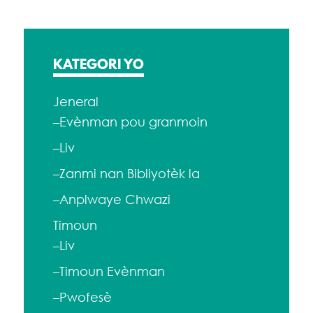
KATEGORI YO
Jeneral
–Evènman pou granmoin
–Liv
–Zanmi nan Bibliyotèk la
–Anplwaye Chwazi
Timoun
–Liv
–Timoun Evènman
–Pwofesè