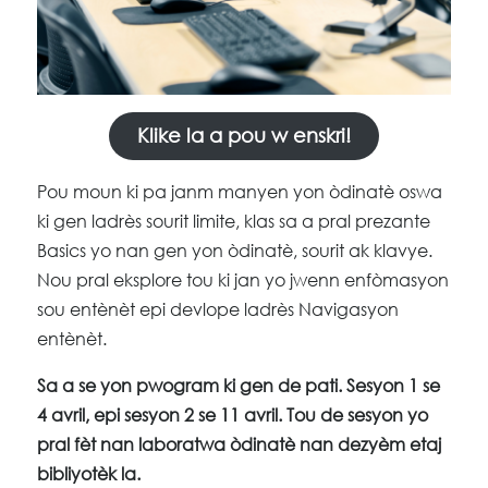
Klike la a pou w enskri!
Pou moun ki pa janm manyen yon òdinatè oswa
ki gen ladrès sourit limite, klas sa a pral prezante
Basics yo nan gen yon òdinatè, sourit ak klavye.
Nou pral eksplore tou ki jan yo jwenn enfòmasyon
sou entènèt epi devlope ladrès Navigasyon
entènèt.
Sa a se yon pwogram ki gen de pati. Sesyon 1 se
4 avril, epi sesyon 2 se 11 avril. Tou de sesyon yo
pral fèt nan laboratwa òdinatè nan dezyèm etaj
bibliyotèk la.