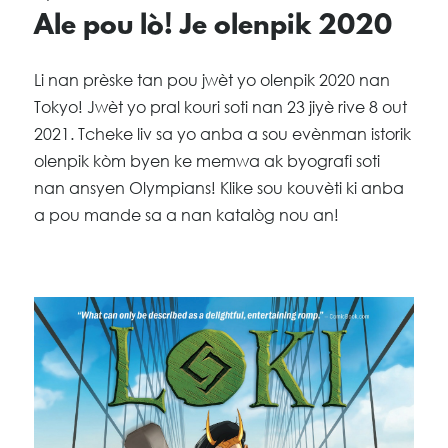
Ale pou lò! Je olenpik 2020
Li nan prèske tan pou jwèt yo olenpik 2020 nan
Tokyo! Jwèt yo pral kouri soti nan 23 jiyè rive 8 out
2021. Tcheke liv sa yo anba a sou evènman istorik
olenpik kòm byen ke memwa ak byografi soti
nan ansyen Olympians! Klike sou kouvèti ki anba
a pou mande sa a nan katalòg nou an!