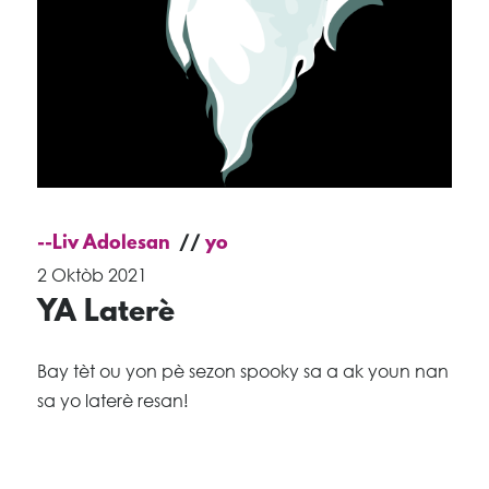
--Liv Adolesan
yo
2 Oktòb 2021
YA Laterè
Bay tèt ou yon pè sezon spooky sa a ak youn nan
sa yo laterè resan!