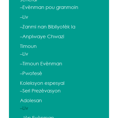
–Evènman pou granmoin
–Liv
–Zanmi nan Bibliyotèk la
–Anplwaye Chwazi
Timoun
–Liv
–Timoun Evènman
–Pwofesè
Koleksyon espesyal
–Seri Prezèvasyon
Adolesan
–Liv
–Jèn Evènman