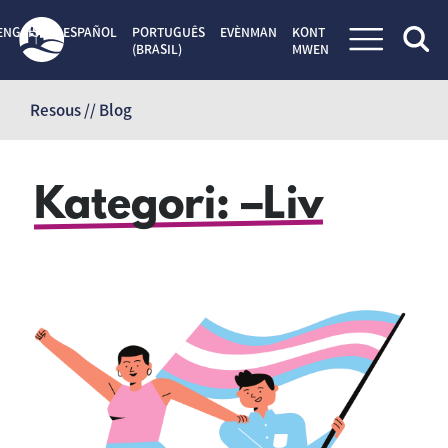
ENGLISH
ESPAÑOL
PORTUGUÊS
EVÈNMAN
KONT
(BRASIL)
MWEN
Sote
kontni
Resous // Blog
Kategori:
–Liv