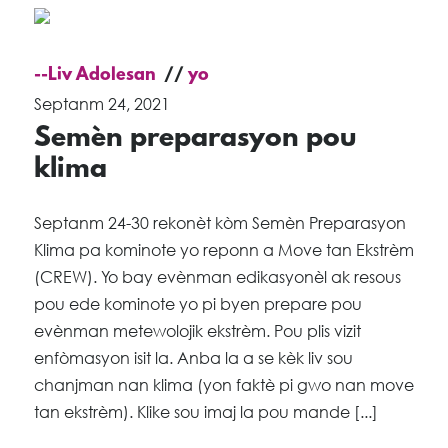
--Liv Adolesan
yo
Septanm 24, 2021
Semèn preparasyon pou
klima
Septanm 24-30 rekonèt kòm Semèn Preparasyon
Klima pa kominote yo reponn a Move tan Ekstrèm
(CREW). Yo bay evènman edikasyonèl ak resous
pou ede kominote yo pi byen prepare pou
evènman metewolojik ekstrèm. Pou plis vizit
enfòmasyon isit la. Anba la a se kèk liv sou
chanjman nan klima (yon faktè pi gwo nan move
tan ekstrèm). Klike sou imaj la pou mande [...]