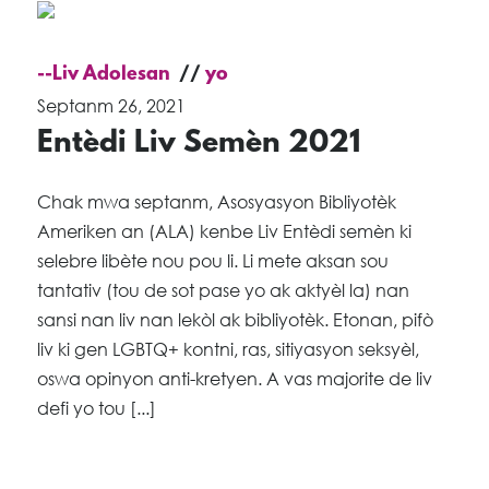
--Liv Adolesan
yo
Septanm 26, 2021
Entèdi Liv Semèn 2021
Chak mwa septanm, Asosyasyon Bibliyotèk
Ameriken an (ALA) kenbe Liv Entèdi semèn ki
selebre libète nou pou li. Li mete aksan sou
tantativ (tou de sot pase yo ak aktyèl la) nan
sansi nan liv nan lekòl ak bibliyotèk. Etonan, pifò
liv ki gen LGBTQ+ kontni, ras, sitiyasyon seksyèl,
oswa opinyon anti-kretyen. A vas majorite de liv
defi yo tou [...]