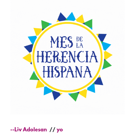
--Liv Adolesan
yo