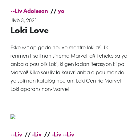
--Liv Adolesan
yo
Jiyè 3, 2021
Loki Love
Èske w t ap gade nouvo montre loki a? Jis
renmen l 'soti nan sinema Marvel la? Tcheke sa yo
anba a pou plis Loki, ki gen ladan iterasyon ki pa
Marvel! Klike sou liv la kouvri anba a pou mande
yo soti nan katalòg nou an! Loki Centric Marvel
Loki aparans non-Marvel
--Liv
-Liv
-Liv --Liv