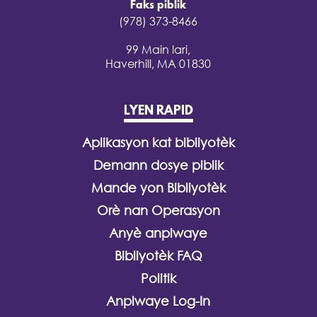
Faks piblik
(978) 373-8466
99 Main lari,
Haverhill, MA 01830
LYEN RAPID
Aplikasyon kat bibliyotèk
Demann dosye piblik
Mande yon Bibliyotèk
Orè nan Operasyon
Anyè anplwaye
Bibliyotèk FAQ
Politik
Anplwaye Log-In