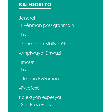
KATEGORI YO
Jeneral
–Evènman pou granmoin
–Liv
–Zanmi nan Bibliyotèk la
–Anplwaye Chwazi
Timoun
–Liv
–Timoun Evènman
–Pwofesè
Koleksyon espesyal
–Seri Prezèvasyon