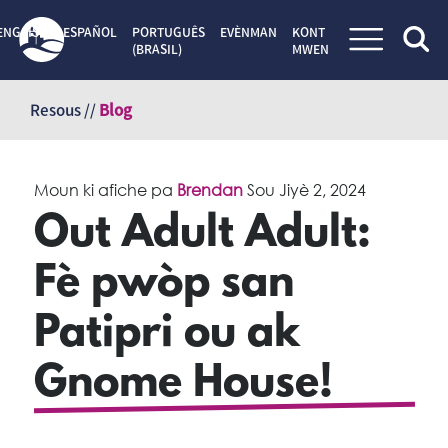
ENGLISH
ESPAÑOL
PORTUGUÊS
EVÈNMAN
KONT
(BRASIL)
MWEN
Sote
kontni
Resous //
Blog
Moun ki afiche pa
Brendan
Sou
Jiyè 2, 2024
Out Adult Adult:
Fè pwòp san
Patipri ou ak
Gnome House!